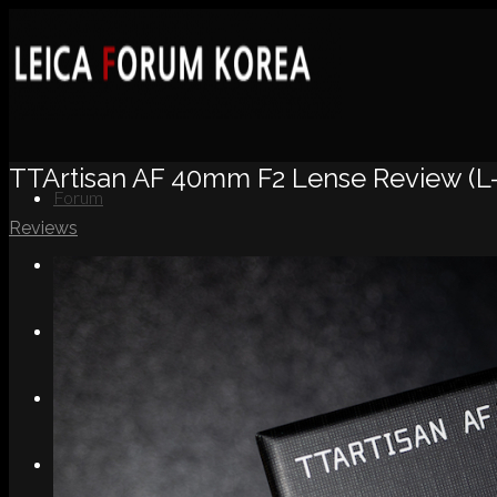
TTArtisan AF 40mm F2 Lense Review (L
Forum
Reviews
News
Portfolio
About
Contact