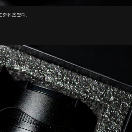
 표준렌즈였다.
데