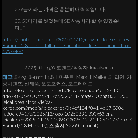
229불이라는 가격은 충분히 매력적입니다.
35, 50미리를 썼었는데 SE 삼총사라 할 수 있겠습니
다..ㅎ
https://photorumors.com/2025/11/12/new-meike-se-series-
85mm-f-1-8-mark-ii-full-frame-autofocus-lens-announced-for-
199-z-l-e/
/
/
2025-11-19
0 코멘트
작성자:
leicakorea
태그:
$229
,
85mm F1.8
,
L마운트
,
Mark II
,
Meike
,
SE라인
,
가
성비렌즈
,
신제품
,
오토포커스
,
포트레이트
https://leica-korea.com/media/leicakorea/0a4ef124-f041-
4d67-8906-fa30cfc9417c/2025/11/image-10.png
803
1200
leicakorea
https://leica-
korea.com//media/leicakorea/0a4ef124-f041-4d67-8906-
fa30cfc9417c/2025/12/logo_20250831-300x63.png
leicakorea
2025-11-19 11:39:00
2025-12-21 10:51:17
Meike SE
85mm f/1.8 Mark II 렌즈 출시 $229 (L mount)