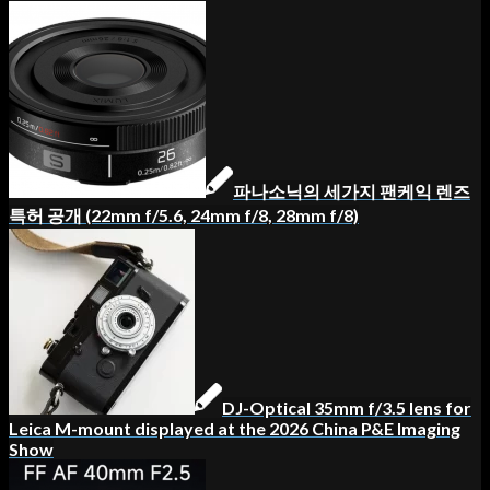
파나소닉의 세가지 팬케익 렌즈
특허 공개 (22mm f/5.6, 24mm f/8, 28mm f/8)
DJ-Optical 35mm f/3.5 lens for
Leica M-mount displayed at the 2026 China P&E Imaging
Show