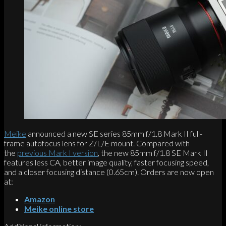
Meike
announced a new SE series 85mm f/1.8 Mark II full-
frame autofocus lens for Z/L/E mount. Compared with
the
previous Mark I version
, the new 85mm f/1.8 SE Mark II
features less CA, better image quality, faster focusing speed,
and a closer focusing distance (0.65cm). Orders are now open
at:
Amazon
Meike online store