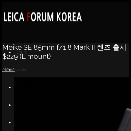
Meike SE 85mm f/1.8 Mark II 렌즈 출시
Forum
$229 (L mount)
News
News
Portfolio
About
Contact