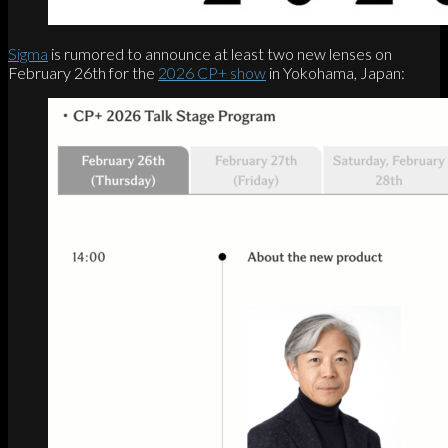
Sigma
is rumored to announce at least two new lenses on
February 26th for the
2026 CP+ show
in Yokohama, Japan: