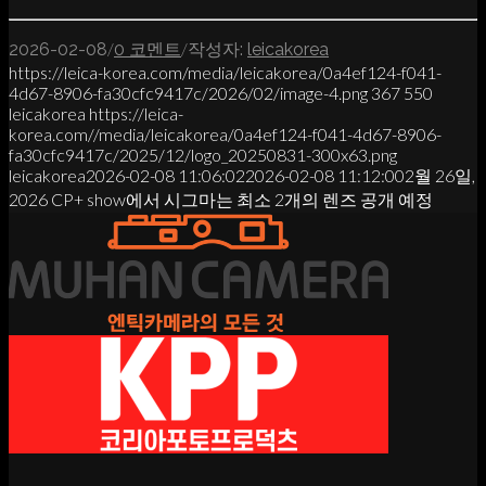
/
/
2026-02-08
0 코멘트
작성자:
leicakorea
https://leica-korea.com/media/leicakorea/0a4ef124-f041-
4d67-8906-fa30cfc9417c/2026/02/image-4.png
367
550
leicakorea
https://leica-
korea.com//media/leicakorea/0a4ef124-f041-4d67-8906-
fa30cfc9417c/2025/12/logo_20250831-300x63.png
leicakorea
2026-02-08 11:06:02
2026-02-08 11:12:00
2월 26일,
2026 CP+ show에서 시그마는 최소 2개의 렌즈 공개 예정