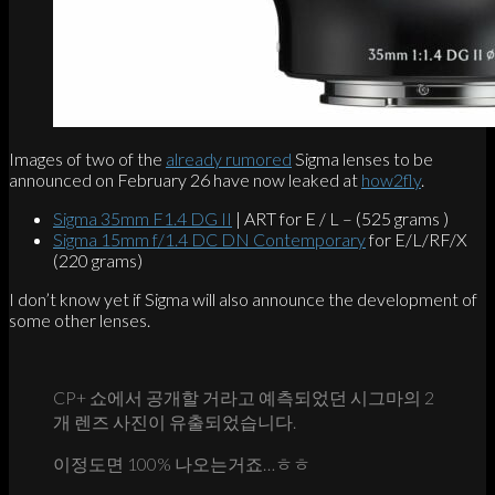
Images of two of the
already rumored
Sigma lenses to be
announced on February 26 have now leaked at
how2fly
.
Sigma 35mm F1.4 DG II
| ART for E / L – (525 grams )
Sigma 15mm f/1.4 DC DN Contemporary
for E/L/RF/X
(220 grams)
I don’t know yet if Sigma will also announce the development of
some other lenses.
CP+ 쇼에서 공개할 거라고 예측되었던 시그마의 2
개 렌즈 사진이 유출되었습니다.
이정도면 100% 나오는거죠…ㅎㅎ