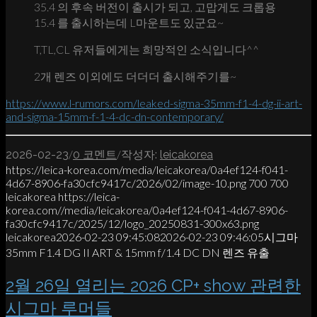
35.4 의 후속 버전이 출시가 되고, 고맙게도 크롭용
15.4 를 출시하는데 L마운트도 있군요~
T,TL,CL 유저들에게는 희망적인 소식입니다^^
2개 렌즈 이외에도 더더더 출시해주기를~
https://www.l-rumors.com/leaked-sigma-35mm-f1-4-dg-ii-art-
and-sigma-15mm-f-1-4-dc-dn-contemporary/
/
/
2026-02-23
0 코멘트
작성자:
leicakorea
https://leica-korea.com/media/leicakorea/0a4ef124-f041-
4d67-8906-fa30cfc9417c/2026/02/image-10.png
700
700
leicakorea
https://leica-
korea.com//media/leicakorea/0a4ef124-f041-4d67-8906-
fa30cfc9417c/2025/12/logo_20250831-300x63.png
leicakorea
2026-02-23 09:45:08
2026-02-23 09:46:05
시그마
35mm F1.4 DG II ART & 15mm f/1.4 DC DN 렌즈 유출
2월 26일 열리는 2026 CP+ show 관련한
시그마 루머들