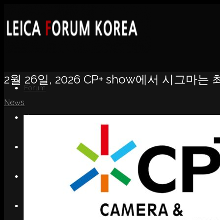
2월 26일, 2026 CP+ show에서 시그마
Forum
News
News
Portfolio
About
Contact