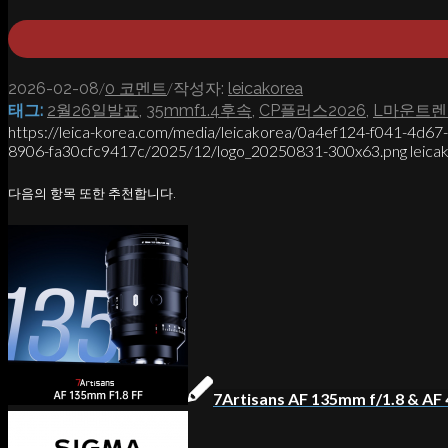
/
/
2026-02-08
0 코멘트
작성자:
leicakorea
태그:
2월26일발표
,
35mmf1.4후속
,
CP플러스2026
,
L마운트렌
https://leica-korea.com/media/leicakorea/0a4ef124-f041-4d6
8906-fa30cfc9417c/2025/12/logo_20250831-300x63.png
leica
다음의 항목 또한 추천합니다.
7Artisans AF 135mm f/1.8 & A