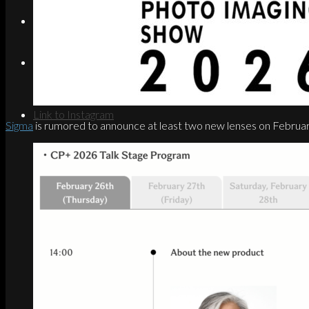
Search
Menu
Menu
Link to Instagram
Sigma
is rumored to announce at least two new lenses on Februar