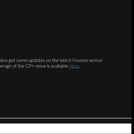
l also get some updates on the latest Foveon sensor
rage of the CP+ show is available
here
.