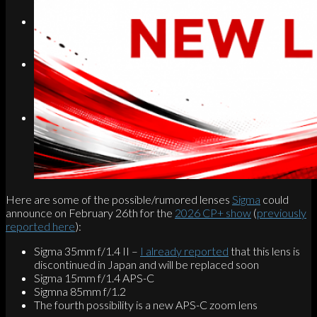
Search
Menu
Menu
Link to Instagram
Here are some of the possible/rumored lenses
Sigma
could
announce on February 26th for the
2026 CP+ show
(
previously
reported here
):
Sigma 35mm f/1.4 II –
I already reported
that this lens is
discontinued in Japan and will be replaced soon
Sigma 15mm f/1.4 APS-C
Sigmna 85mm f/1.2
The fourth possibility is a new APS-C zoom lens