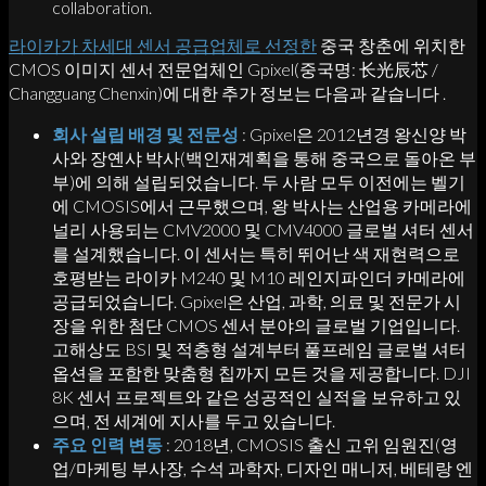
collaboration.
라이카가 차세대 센서 공급업체로 선정한
중국 창춘에 위치한
CMOS 이미지 센서 전문업체인 Gpixel(중국명: 长光辰芯 /
Changguang Chenxin)에 대한 추가 정보는 다음과 같습니다 .
회사 설립 배경 및 전문성
: Gpixel은 2012년경 왕신양 박
사와 장옌샤 박사(백인재계획을 통해 중국으로 돌아온 부
부)에 의해 설립되었습니다. 두 사람 모두 이전에는 벨기
에 CMOSIS에서 근무했으며, 왕 박사는 산업용 카메라에
널리 사용되는 CMV2000 및 CMV4000 글로벌 셔터 센서
를 설계했습니다. 이 센서는 특히 뛰어난 색 재현력으로
호평받는 라이카 M240 및 M10 레인지파인더 카메라에
공급되었습니다. Gpixel은 산업, 과학, 의료 및 전문가 시
장을 위한 첨단 CMOS 센서 분야의 글로벌 기업입니다.
고해상도 BSI 및 적층형 설계부터 풀프레임 글로벌 셔터
옵션을 포함한 맞춤형 칩까지 모든 것을 제공합니다. DJI
8K 센서 프로젝트와 같은 성공적인 실적을 보유하고 있
으며, 전 세계에 지사를 두고 있습니다.
주요 인력 변동
: 2018년, CMOSIS 출신 고위 임원진(영
업/마케팅 부사장, 수석 과학자, 디자인 매니저, 베테랑 엔