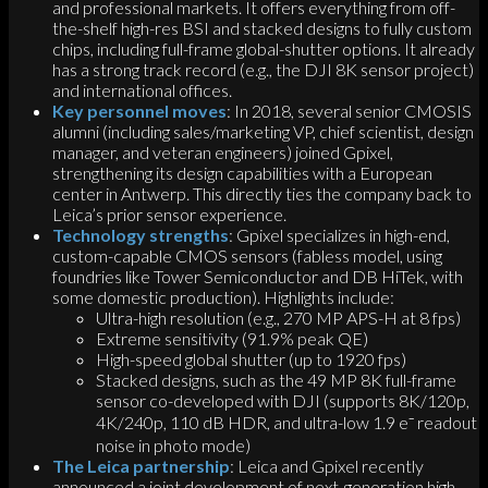
and professional markets. It offers everything from off-
the-shelf high-res BSI and stacked designs to fully custom
chips, including full-frame global-shutter options. It already
has a strong track record (e.g., the DJI 8K sensor project)
and international offices.
Key personnel moves
: In 2018, several senior CMOSIS
alumni (including sales/marketing VP, chief scientist, design
manager, and veteran engineers) joined Gpixel,
strengthening its design capabilities with a European
center in Antwerp. This directly ties the company back to
Leica’s prior sensor experience.
Technology strengths
: Gpixel specializes in high-end,
custom-capable CMOS sensors (fabless model, using
foundries like Tower Semiconductor and DB HiTek, with
some domestic production). Highlights include:
Ultra-high resolution (e.g., 270 MP APS-H at 8 fps)
Extreme sensitivity (91.9% peak QE)
High-speed global shutter (up to 1920 fps)
Stacked designs, such as the 49 MP 8K full-frame
sensor co-developed with DJI (supports 8K/120p,
4K/240p, 110 dB HDR, and ultra-low 1.9 e⁻ readout
noise in photo mode)
The Leica partnership
: Leica and Gpixel recently
announced a joint development of next-generation high-