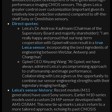
performance imaging CMOS sensors. This gives Leica
greater control over customization (important given its
relatively low production volumes) compared to off-the-
shelf Sony or OmniVision sensors.
Direct quotes
:
Leica’s Dr. Andreas Kaufmann (Chairman of the
Supervisory Board and majority shareholder): “I am
really happy and proud that our long-term
cooperation with Gpixel will soon result in a
true
Leica sensor
, incorporating the best ingredients of
engineering between Wetzlar, Antwerp and
Changchun.”
Gpixel CEO Xinyang Wang: “At Gpixel, we have
always admired Leica’s uncompromising approach
to craftsmanship and image performance.
Collaborating with Leica gives us the opportunity to
combine our sensor-engineering strengths with their
legendary imaging heritage.”
Leica’s sensor history
: Recent models (M11
generation) have used Sony sensors. Earlier M10-series
models used a custom 24 MP sensor developed with
AMS OSRAM. This new tie-up marks Leica’s return to a
more tailored approach, echoing its past CMOSIS