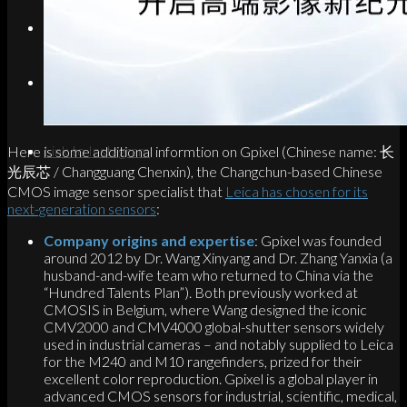
Search
Menu
Menu
Link to Instagram
Here is some additional informtion on Gpixel (Chinese name: 长
光辰芯 / Changguang Chenxin), the Changchun-based Chinese
CMOS image sensor specialist that
Leica has chosen for its
next-generation sensors
:
Company origins and expertise
: Gpixel was founded
around 2012 by Dr. Wang Xinyang and Dr. Zhang Yanxia (a
husband-and-wife team who returned to China via the
“Hundred Talents Plan”). Both previously worked at
CMOSIS in Belgium, where Wang designed the iconic
CMV2000 and CMV4000 global-shutter sensors widely
used in industrial cameras – and notably supplied to Leica
for the M240 and M10 rangefinders, prized for their
excellent color reproduction. Gpixel is a global player in
advanced CMOS sensors for industrial, scientific, medical,