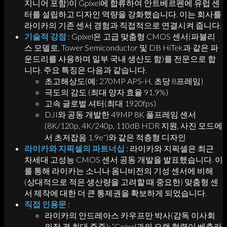
지니어 포함)이 Gpixel에 합류하여 안트베르펜에 유럽 센
터를 설립하고 디자인 역량을 강화했습니다. 이는 회사를
라이카의 기존 센서 경험과 직접적으로 연결시켜 줍니다.
기술적 강점
: Gpixel은 고급 맞춤형 CMOS 센서(파블리
스 모델로, Tower Semiconductor 및 DB HiTek과 같은 파
운드리를 사용하며 일부 국내 생산도 함)를 전문으로 합
니다. 주요 특징은 다음과 같습니다.
초고해상도(예: 270MP APS-H, 초당 8프레임)
극도의 감도 (최대 양자 효율 91.9%)
고속 글로벌 셔터(최대 1920fps)
DJI와 공동 개발한 49MP 8K 풀프레임 센서
(8K/120p, 4K/240p, 110dB HDR 지원, 사진 모드에
서 초저잡음 1.9e⁻)와 같은 적층형 디자인
라이카와 지픽셀의 파트너십
: 라이카와 지픽셀은 최근
차세대 고성능 CMOS 센서 공동 개발을 발표했습니다. 이
를 통해 라이카는 소니나 옴니비전의 기성 센서에 비해
(상대적으로 적은 생산량을 고려할 때 중요한) 맞춤형 센
서 제작에 대한 더 큰 통제권을 확보하게 되었습니다.
직접 인용문
:
라이카의 안드레아스 카우프만 박사(감독 이사회
의장 겸 최대 주주): “Gpixel과의 오랜 협력이 베츨라