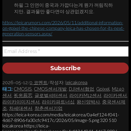
하필 그 인연이 중국과 가깝다는게 뭔가 꺼림직하
지만.. 결과물만 좋다면야 상관없겠지요.
https://leicarumors.com/2026/05/11/additional-information-
on-gpixel-the-chinese-company-leica-has-chosen-for-its-next-
generation-sensors.aspx/
/
/
2026-05-12
0 코멘트
작성자:
leicakorea
태그:
CMOSIS
,
CMOS센서개발
,
DJI센서협업
,
Gpixel
,
M240
센서
,
长光辰芯
,
글로벌셔터센서
,
라이카M12센서
,
라이카센서
,
라이카이미지센서
,
라이카파트너십
,
왕신양박사
,
중국센서제
조
,
차세대센서
,
창춘센서기업
https://leica-korea.com/media/leicakorea/0a4ef124-f041-
4d67-8906-fa30cfc9417c/2026/05/image-5.png
320
510
leicakorea
https://leica-