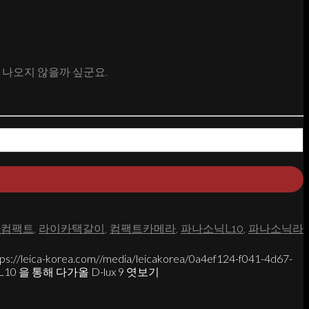
형이 나오지 않을까 싶군요.
카컴팩트
,
라이카택갈이
,
컴팩트카메라
,
파나소닉L10
,
파나소닉라
tps://leica-korea.com//media/leicakorea/0a4ef124-f041-4d67-
0 을 통해 다가올 D-lux 9 엿보기