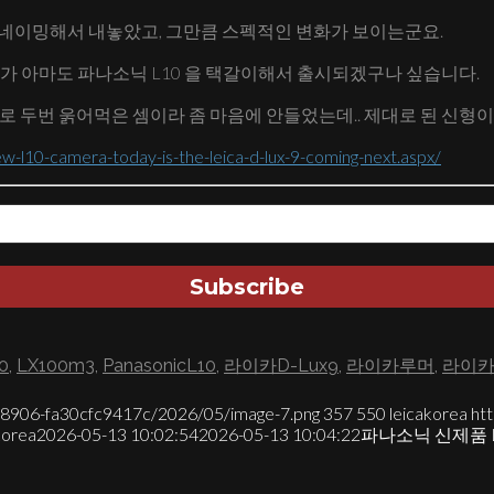
새롭게 네이밍해서 내놓았고, 그만큼 스펙적인 변화가 보이는군요.
9 가 아마도 파나소닉 L10 을 택갈이해서 출시되겠구나 싶습니다.
ux 8 으로 두번 욹어먹은 셈이라 좀 마음에 안들었는데.. 제대로 된 신
-l10-camera-today-is-the-leica-d-lux-9-coming-next.aspx/
0
,
LX100m3
,
PanasonicL10
,
라이카D-Lux9
,
라이카루머
,
라이
7-8906-fa30cfc9417c/2026/05/image-7.png
357
550
leicakorea
ht
korea
2026-05-13 10:02:54
2026-05-13 10:04:22
파나소닉 신제품 L1