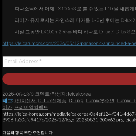
파나소닉에서 어제 LX100m3 로 볼 수 있는 L10 을 
라이카 유저로서는 자연스레 다가올 1~2년 후에는 D-lux 
사실 그동안 LX100m2 하는 바디 하나로 D-lux 7, D-l
https://leicarumors.com/2026/05/12/panasonic-announced-a-new
/
/
2026-05-13
0 코멘트
작성자:
leicakorea
태그:
1인치센서
,
D-Lux신제품
,
DLux9
,
Lumix25주년
,
LumixL1
이카
,
프리미엄컴팩트
https://leica-korea.com/media/leicakorea/0a4ef124-f041-4d6
8906-fa30cfc9417c/2025/12/logo_20250831-300x63.png
leica
다음의 항목 또한 추천합니다.