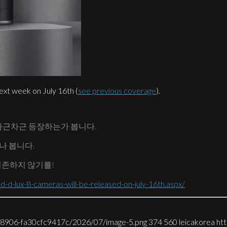
ext week on July 16th (
see previous coverage
).
차근차근 등장하는가 봅니다.
오나 봅니다.
의존하지 않기를!
-d-lux-8-cameras-will-be-released-on-july-16th.aspx/
7-8906-fa30cfc9417c/2026/07/image-5.png
374
560
leicakorea
ht