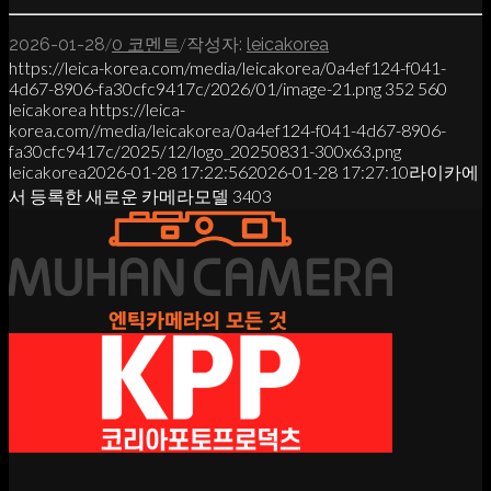
/
/
2026-01-28
0 코멘트
작성자:
leicakorea
https://leica-korea.com/media/leicakorea/0a4ef124-f041-
4d67-8906-fa30cfc9417c/2026/01/image-21.png
352
560
leicakorea
https://leica-
korea.com//media/leicakorea/0a4ef124-f041-4d67-8906-
fa30cfc9417c/2025/12/logo_20250831-300x63.png
leicakorea
2026-01-28 17:22:56
2026-01-28 17:27:10
라이카에
서 등록한 새로운 카메라모델 3403