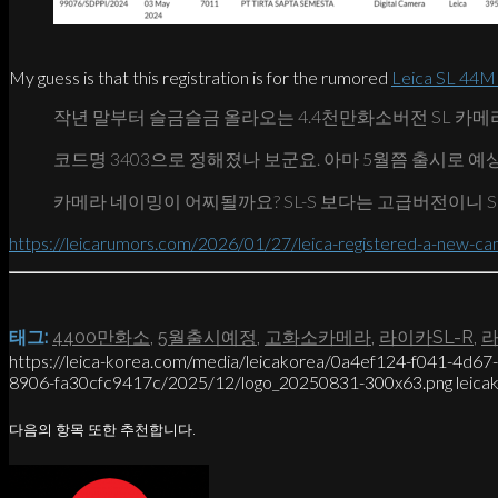
My guess is that this registration is for the rumored
Leica SL 44M
작년 말부터 슬금슬금 올라오는 4.4천만화소버전 SL 카메
코드명 3403으로 정해졌나 보군요. 아마 5월쯤 출시로 예
카메라 네이밍이 어찌될까요? SL-S 보다는 고급버전이니 S
https://leicarumors.com/2026/01/27/leica-registered-a-new-c
태그:
4400만화소
,
5월출시예정
,
고화소카메라
,
라이카SL-R
,
라
https://leica-korea.com/media/leicakorea/0a4ef124-f041-4d6
8906-fa30cfc9417c/2025/12/logo_20250831-300x63.png
leica
다음의 항목 또한 추천합니다.