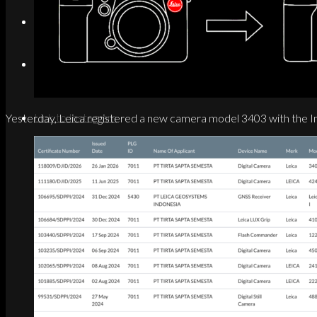
Search
Menu
Menu
Link to Instagram
Yesterday, Leica registered a new camera model 3403 with the In