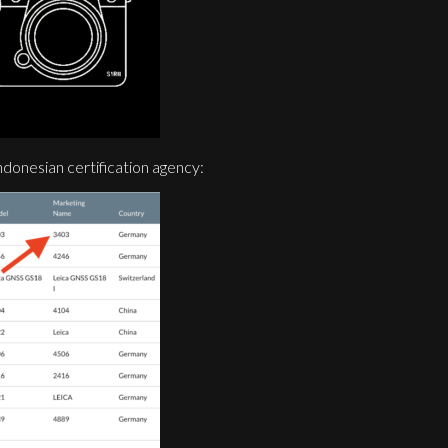
donesian certification agency: