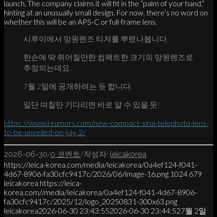
launch. The company claims it will fit in the “palm of your hand,”
hinting at an unusually small design. For now, there’s no word on
whether this will be an APS-C or full-frame lens.
시루이에서 망원렌즈 티저를 뿌렸나봅니다.
한손에 딱 쥐어질만한 컴팩트한 크기의 망원렌즈로
추정되는데요.
7월 2일에 공개하려는 듯 합니다.
일단 며칠만 기다리면 바로 알 수 있을 듯!
https://www.l-rumors.com/new-compact-sirui-telephoto-lens-
to-be-unveiled-on-july-2/
/
/
2026-06-30
0 코멘트
작성자:
leicakorea
https://leica-korea.com/media/leicakorea/0a4ef124-f041-
4d67-8906-fa30cfc9417c/2026/06/image-16.png
1024
679
leicakorea
https://leica-
korea.com//media/leicakorea/0a4ef124-f041-4d67-8906-
fa30cfc9417c/2025/12/logo_20250831-300x63.png
leicakorea
2026-06-30 23:43:55
2026-06-30 23:44:52
7월 2일