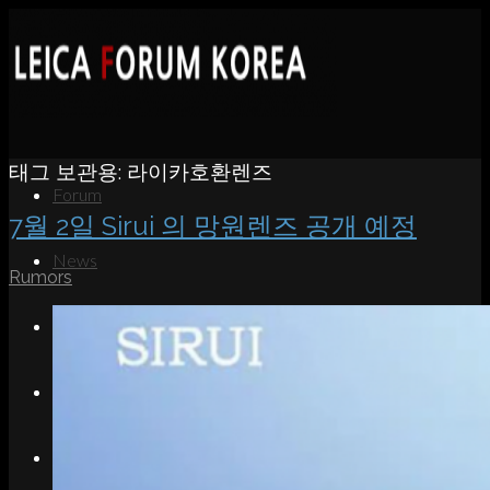
태그 보관용:
라이카호환렌즈
Forum
7월 2일 Sirui 의 망원렌즈 공개 예정
News
Rumors
Portfolio
About
Contact