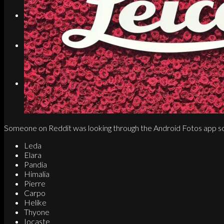
Search
Menu
Menu
Link to Instagram
Someone on Reddit was looking through the Android Fotos app 
Leda
Elara
Pandia
Himalia
Pierre
Carpo
Helike
Thyone
Iocaste