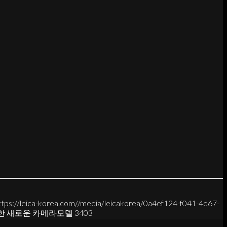
ttps://leica-korea.com//media/leicakorea/0a4ef124-f041-4d67-
 새로운 카메라모델 3403