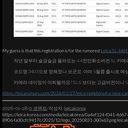
My guess is that this registration is for the rumored
Leica SL 44M
작년 말부터 슬금슬금 올라오는 4.4천만화소버전 SL 카메
코드명 3403으로 정해졌나 보군요. 아마 5월쯤 출시로 예
카메라 네이밍이 어찌될까요? SL-S 보다는 고급버전이니 S
https://leicarumors.com/2026/01/27/leica-registered-a-new-c
/
/
2026-01-28
0 코멘트
작성자:
leicakorea
https://leica-korea.com/media/leicakorea/0a4ef124-f041-4d6
8906-fa30cfc9417c/2025/12/logo_20250831-300x63.png
leica