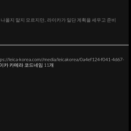
나올지 말지 모르지만,, 라이카가 일단 계획을 세우고 준비
tps://leica-korea.com//media/leicakorea/0a4ef124-f041-4d67-
이카 카메라 코드네임 11개