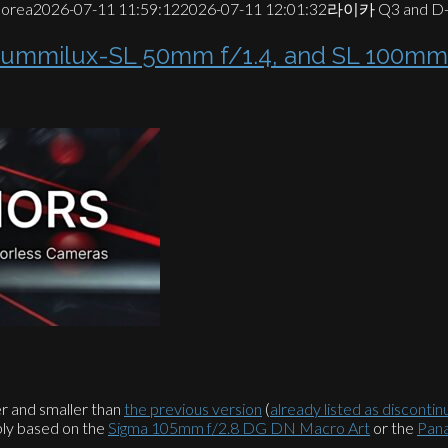
korea
2026-07-11 11:59:12
2026-07-11 12:01:32
라이카 Q3 and D
lux-SL 50mm f/1.4, and SL 100mm
r and smaller than
the previous version
(
already listed as disconti
bly based on the
Sigma 105mm f/2.8 DG DN Macro Art
or the
Pan