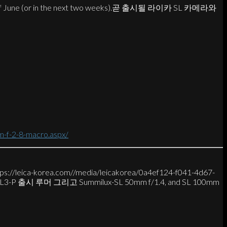
the end of June (or in the next two weeks).곧 출시될 라이카 SL 카메라와
m-f-2-8-macro.aspx/
tps://leica-korea.com//media/leicakorea/0a4ef124-f041-4d67-
P 출시 루머 그리고 Summilux-SL 50mm f/1.4, and SL 100mm