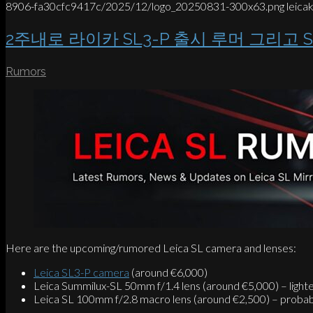
8906-fa30cfc9417c/2025/12/logo_20250831-300x63.png
leica
2주내로 라이카 SL3-P 출시 루머 그리고 Summi
Rumors
Here are the upcoming/rumored Leica SL camera and lenses:
Leica SL3-P camera
(around €6,000)
Leica Summilux-SL 50mm f/1.4 lens (around €5,000) – lighte
Leica SL 100mm f/2.8 macro lens (around €2,500) – proba