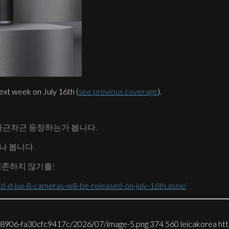
ext week on July 16th (
see previous coverage
).
차근차근 등장하는가 봅니다.
오나 봅니다.
의존하지 않기를!
-d-lux-8-cameras-will-be-released-on-july-16th.aspx/
7-8906-fa30cfc9417c/2026/07/image-5.png
374
560
leicakorea
ht