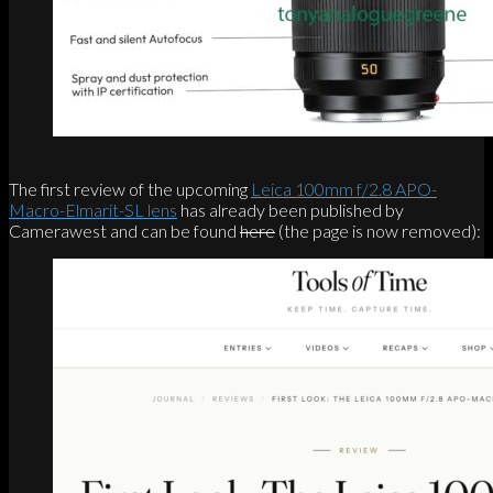
The first review of the upcoming
Leica 100mm f/2.8 APO-
Macro-Elmarit-SL lens
has already been published by
Camerawest and can be found
here
(the page is now removed):