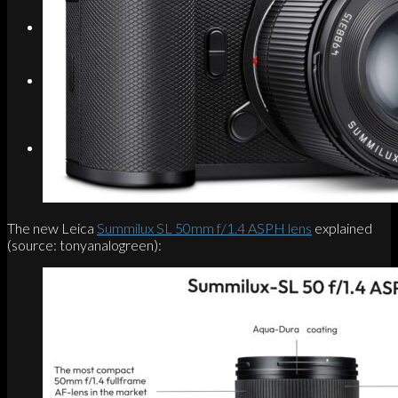
Search
Menu
Menu
Link to Instagram
The new Leica
Summilux SL 50mm f/1.4 ASPH lens
explained
(source: tonyanalogreen):