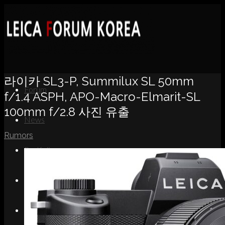
라이카 SL3-P, Summilux SL 50mm
Forum
f/1.4 ASPH, APO-Macro-Elmarit-SL
100mm f/2.8 사진 유출
News
Rumors
Portfolio
About
Contact