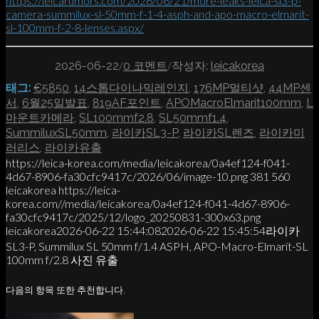
https://leicarumors.com/2026/06/21/more-leaks-leica-sl3-p-
camera-summilux-sl-50mm-f-1-4-asph-and-apo-macro-elmarit-
sl-100mm-f-2-8-lenses.aspx/
/
/
2026-06-22
0 코멘트
작성자:
leicakorea
태그:
€5850
,
14스톱다이나믹레인지
,
176MP멀티샷
,
44MP센
서
,
6월25일발표
,
819AF포인트
,
APOMacroElmarit100mm
,
L
마운트카메라
,
SL100mmf2.8
,
SL50mmf1.4
,
SummiluxSL50mm
,
라이카SL3-P
,
라이카SL렌즈
,
라이카미
러리스
,
라이카유출
https://leica-korea.com/media/leicakorea/0a4ef124-f041-
4d67-8906-fa30cfc9417c/2026/06/image-10.png
381
560
leicakorea
https://leica-
korea.com//media/leicakorea/0a4ef124-f041-4d67-8906-
fa30cfc9417c/2025/12/logo_20250831-300x63.png
leicakorea
2026-06-22 15:44:08
2026-06-22 15:45:54
라이카
SL3-P, Summilux SL 50mm f/1.4 ASPH, APO-Macro-Elmarit-SL
100mm f/2.8 사진 유출
다음의 항목 또한 추천합니다.