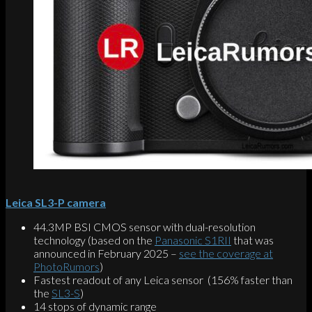
Leica SL3-P camera
44.3MP BSI CMOS sensor with dual-resolution
technology (based on the
Panasonic S1RII
that was
announced in February 2025 –
see the coverage at
PhotoRumors
)
Fastest readout of any Leica sensor (156% faster than
the
SL3-S
)
14 stops of dynamic range