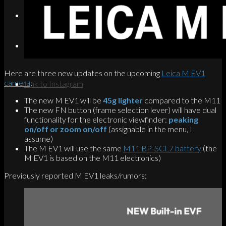
Search
Menu
Menu
Here are three new updates on the upcoming
Leica M EV1
camera
:
Link to Instagram
The new M EV1 will be
45g lighter
compared to the M11
The new FN button (frame selection lever) will have dual
functionality for the electronic viewfinder:
peaking
on/off or zoom on/off
(assignable in the menu, I
assume)
The M EV1 will use the same
M11 BP-SCL7 battery
(the
M EV1 is based on the M11 electronics)
Previously reported M EV1 leaks/rumors: