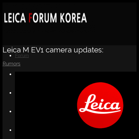
Leica M EV1 camera updates:
Forum
Rumors
News
Portfolio
About
Contact