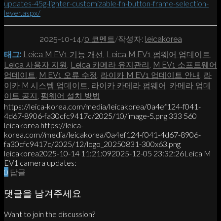
updates-45g-lighter-customizable-fn-button-frame-selection-
lever.aspx/
/
/
2025-10-14
0 코멘트
작성자:
leicakorea
태그:
Leica M EV1 기능 개선
,
Leica M EV1 펌웨어 업데이트
,
Leica 사용자 지원
,
Leica 카메라 유지관리
,
M EV1 소프트웨어
업데이트
,
M EV1 오류 수정
,
라이카 M EV1 업데이트 안내
,
라
이카 M 시스템 업데이트
,
라이카 카메라 펌웨어
,
카메라 업데
이트 공지
,
펌웨어 설치 방법
https://leica-korea.com/media/leicakorea/0a4ef124-f041-
4d67-8906-fa30cfc9417c/2025/10/image-5.png
333
560
leicakorea
https://leica-
korea.com//media/leicakorea/0a4ef124-f041-4d67-8906-
fa30cfc9417c/2025/12/logo_20250831-300x63.png
leicakorea
2025-10-14 11:21:09
2025-12-05 23:32:26
Leica M
EV1 camera updates:
0
답글
댓글을 남겨주세요
Want to join the discussion?