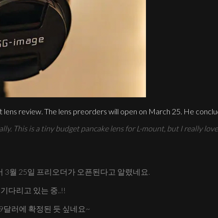
lens review. The lens preorders will open on March 25. He concl
ly. This is a tiny budget pancake lens for L-mount, but I really lov
하면서 3월 25일 프리오더가 오픈된다고 알렸네요.
다리고 있는 중..!!
159달러에 확정된 듯 싶네요~