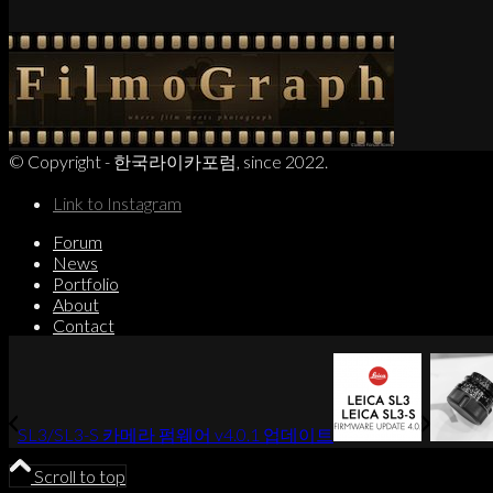
© Copyright - 한국라이카포럼, since 2022.
Link to Instagram
Forum
News
Portfolio
About
Contact
SL3/SL3-S 카메라 펌웨어 v4.0.1 업데이트
Scroll to top