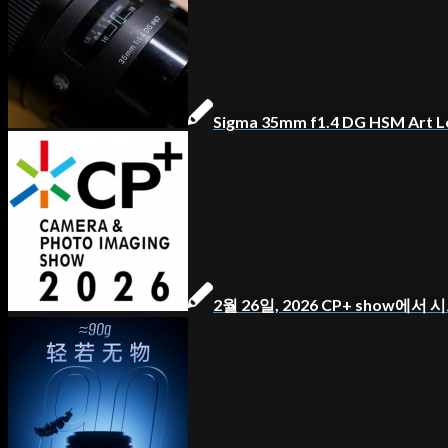
Sigma 35mm f1.4 DG HSM Art L
2월 26일, 2026 CP+ show에