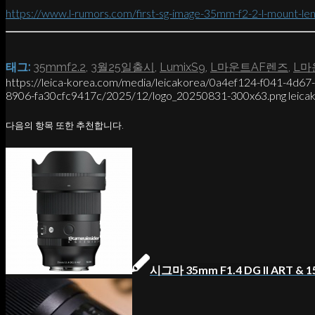
https://www.l-rumors.com/first-sg-image-35mm-f2-2-l-mount-le
태그:
35mmf2.2
,
3월25일출시
,
LumixS9
,
L마운트AF렌즈
,
L마
https://leica-korea.com/media/leicakorea/0a4ef124-f041-4d6
8906-fa30cfc9417c/2025/12/logo_20250831-300x63.png
leica
다음의 항목 또한 추천합니다.
시그마 35mm F1.4 DG II ART & 