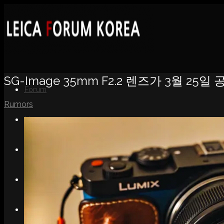
SG-Image 35mm F2.2 렌즈가 3월 25일
Forum
Rumors
News
Portfolio
About
Contact