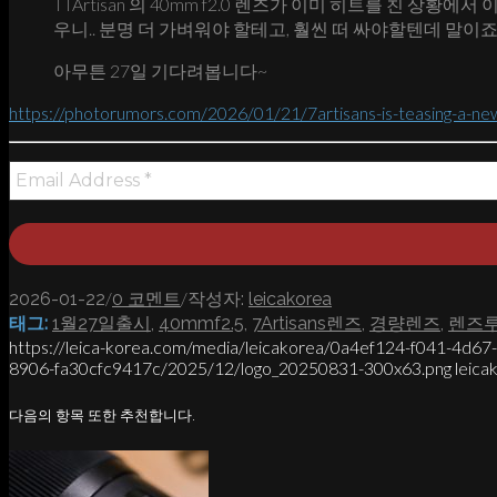
TTArtisan 의 40mm f2.0 렌즈가 이미 히트를 친 
우니.. 분명 더 가벼워야 할테고, 훨씬 떠 싸야할텐데 말이
아무튼 27일 기다려봅니다~
https://photorumors.com/2026/01/21/7artisans-is-teasing-a-ne
/
/
2026-01-22
0 코멘트
작성자:
leicakorea
태그:
1월27일출시
,
40mmf2.5
,
7Artisans렌즈
,
경량렌즈
,
렌즈
https://leica-korea.com/media/leicakorea/0a4ef124-f041-4d6
8906-fa30cfc9417c/2025/12/logo_20250831-300x63.png
leica
다음의 항목 또한 추천합니다.