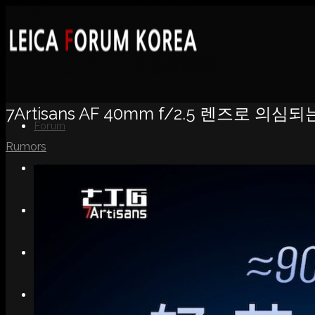
7Artisans AF 40mm f/2.5 렌즈로 의
Forum
Rumors
News
Portfolio
About
Contact