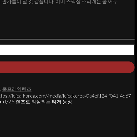
승자의 판가름이 날 것 같습니다. 이미 스펙상 조리개는 좀 어두
,
풀프레임렌즈
ttps://leica-korea.com//media/leicakorea/0a4ef124-f041-4d67-
 40mm f/2.5 렌즈로 의심되는 티저 등장