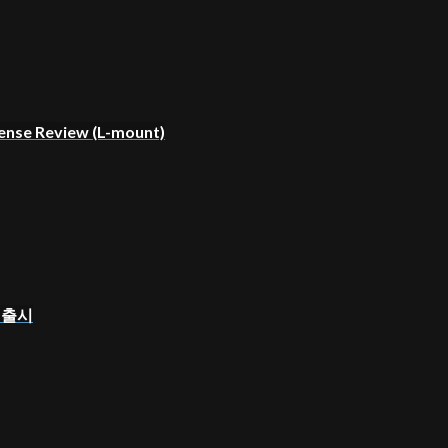
ense Review (L-mount)
즈 출시