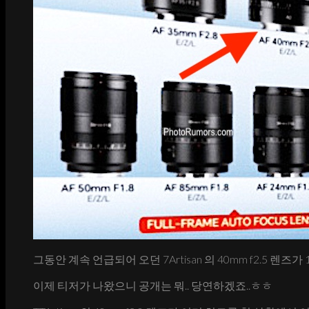
그동안 계속 언급되어 오던 7Artisan 의 40mm f2.5 렌즈
이제 티저가 나왔으니 공개는 뭐.. 당연하겠죠..ㅎㅎ