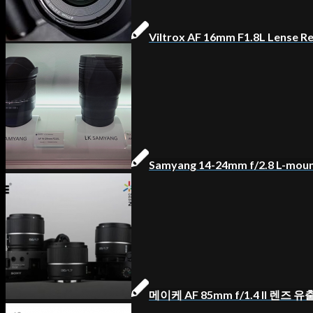
Viltrox AF 16mm F1.8L Lense R
Samyang 14-24mm f/2.8 L-m
메이케 AF 85mm f/1.4 II 렌즈 유출