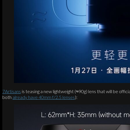
7Artisans
is teasing a new lightweight (≈90g) lens that will be offi
both
already have 40mm f/2.5 lenses
):