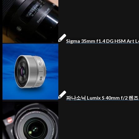
Sigma 35mm f1.4 DG HSM Art L
파나소닉 Lumix S 40mm f/2 렌