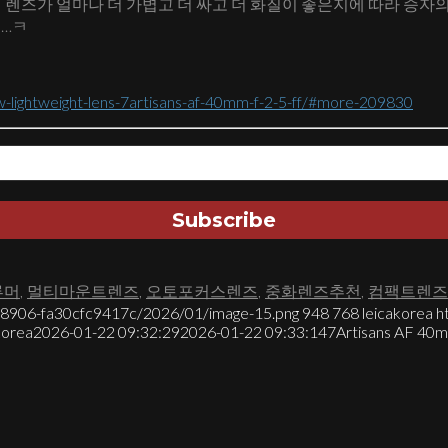
상황에서 이 렌즈가 얼마나 더 가볍고 더 싸고 더 화질이 좋은지에 따라 
죠…ㅋ
w-lightweight-lens-7artisans-af-40mm-f-2-5-ff/#more-209830
루머
,
멀티마운트렌즈
,
오토포커스렌즈
,
중화렌즈추천
,
컴팩트렌즈
7-8906-fa30cfc9417c/2026/01/image-15.png
948
768
leicakorea
h
korea
2026-01-22 09:32:29
2026-01-22 09:33:14
7Artisans AF