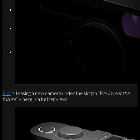
Search
Menu
Menu
Link to Instagram
Pixii
is teasing a new camera under the slogan “
We invent the
future
” – here is a better view: