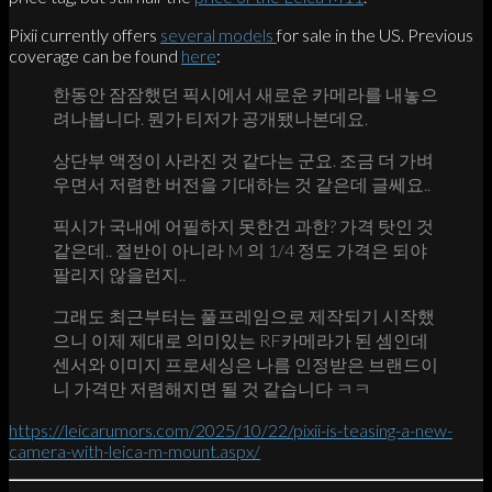
Pixii currently offers
several models
for sale in the US. Previous
coverage can be found
here
:
한동안 잠잠했던 픽시에서 새로운 카메라를 내놓으
려나봅니다. 뭔가 티저가 공개됐나본데요.
상단부 액정이 사라진 것 같다는 군요. 조금 더 가벼
우면서 저렴한 버전을 기대하는 것 같은데 글쎄요..
픽시가 국내에 어필하지 못한건 과한? 가격 탓인 것
같은데.. 절반이 아니라 M 의 1/4 정도 가격은 되야
팔리지 않을런지..
그래도 최근부터는 풀프레임으로 제작되기 시작했
으니 이제 제대로 의미있는 RF카메라가 된 셈인데
센서와 이미지 프로세싱은 나름 인정받은 브랜드이
니 가격만 저렴해지면 될 것 같습니다 ㅋㅋ
https://leicarumors.com/2025/10/22/pixii-is-teasing-a-new-
camera-with-leica-m-mount.aspx/