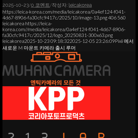
/
/
2025-10-23
0 코멘트
작성자:
leicakorea
https://leica-korea.com/media/leicakorea/0a4ef124-f041-
4d67-8906-fa30cfc9417c/2025/10/image-13.png
406
560
leicakorea
https://leica-
korea.com//media/leicakorea/0a4ef124-f041-4d67-8906-
fa30cfc9417c/2025/12/logo_20250831-300x63.png
leicakorea
2025-10-23 09:18:32
2025-12-05 23:26:09
Pixii 에서
새로운 M 마운트 카메라 출시 루머