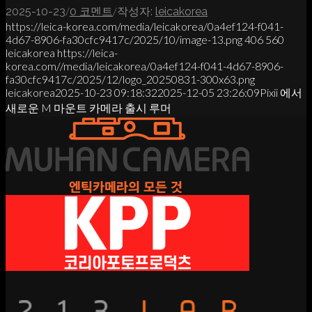
/
/
2025-10-23
0 코멘트
작성자:
leicakorea
https://leica-korea.com/media/leicakorea/0a4ef124-f041-
4d67-8906-fa30cfc9417c/2025/10/image-13.png
406
560
leicakorea
https://leica-
korea.com//media/leicakorea/0a4ef124-f041-4d67-8906-
fa30cfc9417c/2025/12/logo_20250831-300x63.png
leicakorea
2025-10-23 09:18:32
2025-12-05 23:26:09
Pixii 에서
새로운 M 마운트 카메라 출시 루머