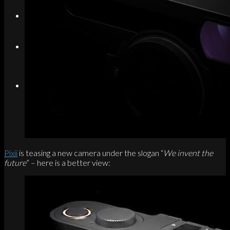
Search
Menu
Menu
Link to Instagram
Pixii
is teasing a new camera under the slogan “
We invent the
future
” – here is a better view: