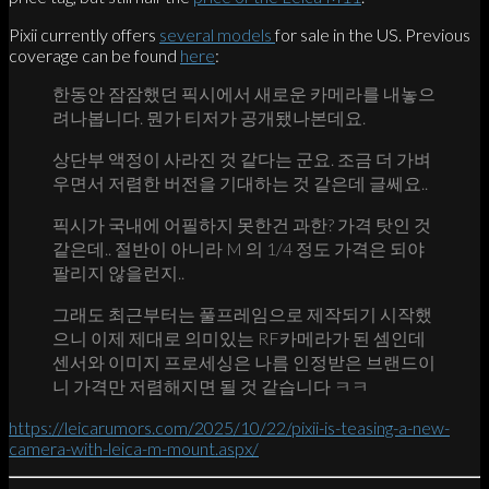
Pixii currently offers
several models
for sale in the US. Previous
coverage can be found
here
:
한동안 잠잠했던 픽시에서 새로운 카메라를 내놓으
려나봅니다. 뭔가 티저가 공개됐나본데요.
상단부 액정이 사라진 것 같다는 군요. 조금 더 가벼
우면서 저렴한 버전을 기대하는 것 같은데 글쎄요..
픽시가 국내에 어필하지 못한건 과한? 가격 탓인 것
같은데.. 절반이 아니라 M 의 1/4 정도 가격은 되야
팔리지 않을런지..
그래도 최근부터는 풀프레임으로 제작되기 시작했
으니 이제 제대로 의미있는 RF카메라가 된 셈인데
센서와 이미지 프로세싱은 나름 인정받은 브랜드이
니 가격만 저렴해지면 될 것 같습니다 ㅋㅋ
https://leicarumors.com/2025/10/22/pixii-is-teasing-a-new-
camera-with-leica-m-mount.aspx/