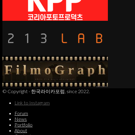
© Copyright - 한국라이카포럼, since 2022.
Link to Instagram
Forum
News
Portfolio
About