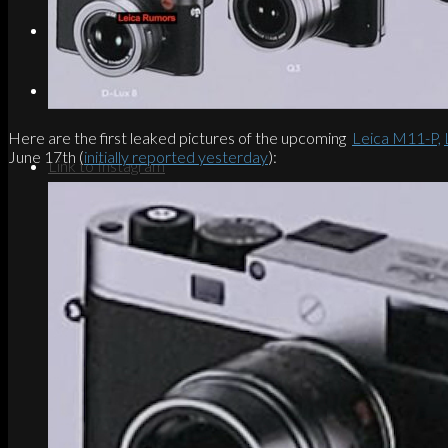
Search
Menu
Menu
Here are the first leaked pictures of the upcoming
Leica M11-P,
June 17th (
initially reported yesterday
):
Link to Instagram