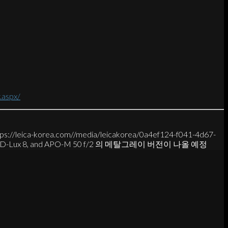
.aspx/
tps://leica-korea.com//media/leicakorea/0a4ef124-f041-4d67-
Q3, D-Lux 8, and APO-M 50 f/2 의 메탈그레이 버전이 나올 예정