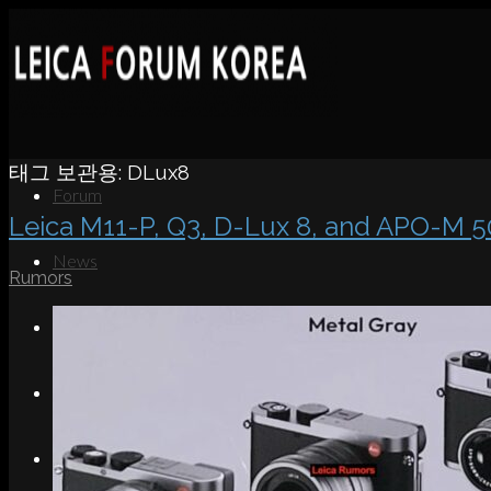
태그 보관용:
DLux8
Forum
Leica M11-P, Q3, D-Lux 8, and A
News
Rumors
Portfolio
About
Contact