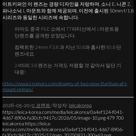
이트키퍼인 이 렌즈는 경량 디자인을 자랑하며, 소니 E, 니콘 Z,
파나소닉 L 마운트와 함께 제공되며, 이전에 출시된 50mm f/1.8
시리즈와 동일한 시리즈에 속합니다.
아마도 중국 P&E 쇼에서 TT아티산에서 L마운트용
단렌즈를 공개한 모양입니다.
컴팩트한 24mm F3.8 과 지난 50.8과 흡사한 85.8 단
렌즈네요.
24미리 3.8 렌즈는 가격도 저렴할 것 같아서 일단 기
대중!
https://www.l-rumors.com/images-of-two-new-ttartisan-af-l-
mount-primes/
/
/
2026-05-20
0 코멘트
작성자:
leicakorea
https://leica-korea.com/media/leicakorea/0a4ef124-f041-
4d67-8906-fa30cfc9417c/2026/05/image-10.png
479
700
leicakorea
https://leica-
korea.com//media/leicakorea/0a4ef124-f041-4d67-8906-
fa30cfc9417c/2025/12/logo_20250831-300x63.png