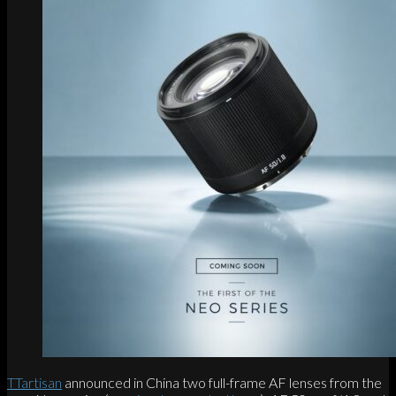
TTartisan
announced in China two full-frame AF lenses from the