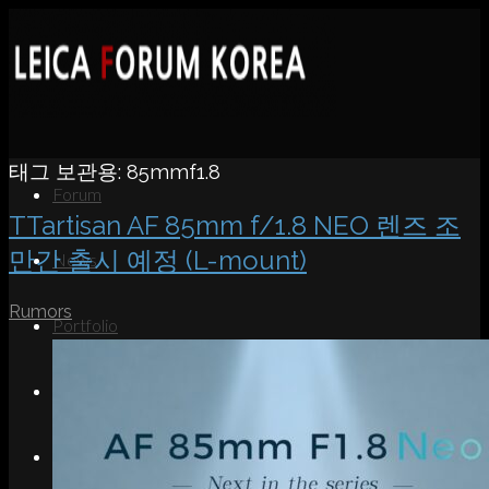
태그 보관용:
85mmf1.8
Forum
TTartisan AF 85mm f/1.8 NEO 렌즈 조
만간 출시 예정 (L-mount)
News
Rumors
Portfolio
About
Contact