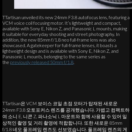
TTartisan unveiled its new 24mm F3.8 autofocus lens, featuring a
VCM voice coil focusing motor. It’s lightweight and compact,
available with Sony E, Nikon Z, and Panasonic L mounts, making
it suitable for everyday shooting and street photography. In
addition, the new 85mm f/1.8 neo full-frame lens was also
showcased. A gatekeeper for full-frame lenses, it boasts a
lightweight design and is available with Sony E, Nikon Z, and
Panasonic L mounts, belonging to the same series as
the
previously released 50mm f/1.8
.
TTartisan은 VCM 보이스 코일 초점 모터가 탑재된 새로운
24mm F3.8 오토포커스 렌즈를 공개했습니다. 가볍고 컴팩트하
여 소니 E, 니콘 Z, 파나소닉 L 마운트와 함께 사용할 수 있어 일
상적인 촬영 및 거리 촬영에 적합합니다. 또한 새로운 85mm
f/1.8 네오 풀프레임 렌즈도 선보였습니다. 풀프레임 렌즈의 게