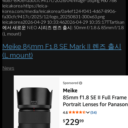
4d67-8906-fa30cfc9417c/2026/04/image-16.png
960
768
leicakorea
https://leica-
korea.com//media/leicakorea/0a4ef124-f041-4d67-8906-
fa30cfc9417c/2025/12/logo_20250831-300x63.png
leicakorea
2026-04-29 10:33:46
2026-04-29 10:35:17
TTartisan
에서 새로운 NEO 시리즈 렌즈 출시: 50mm f/1.8 & 85mm f/1.8
(L mount)
Meike 85mm F1.8 SE Mark II 렌즈 출시
(L mount)
News