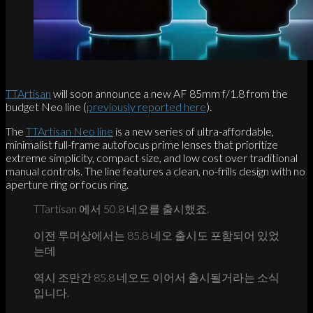
TTArtisan
will soon announce a new AF 85mm f/1.8 from the
budget Neo line (
previously reported here
).
The
TTArtisan Neo line
is a new series of ultra-affordable,
minimalist full-frame autofocus prime lenses that prioritize
extreme simplicity, compact size, and low cost over traditional
manual controls. The line features a clean, no-frills design with no
aperture ring or focus ring.
TTartisan 에서 50.8 네오를 출시했죠.
이전 루머상에서는 85.8 네오 출시도 포함되어 있었
는데
역시 조만간 85.8 네오도 이어서 출시될거라는 소식
입니다.