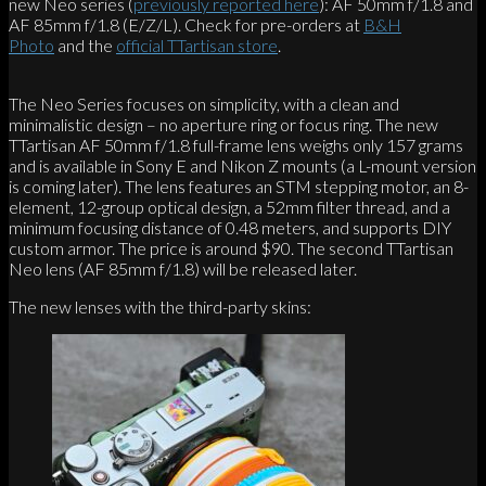
new Neo series (
previously reported here
): AF 50mm f/1.8 and
AF 85mm f/1.8 (E/Z/L). Check for pre-orders at
B&H
Photo
and the
official TTartisan store
.
The Neo Series focuses on simplicity, with a clean and
minimalistic design – no aperture ring or focus ring. The new
TTartisan AF 50mm f/1.8 full-frame lens weighs only 157 grams
and is available in Sony E and Nikon Z mounts (a L-mount version
is coming later). The lens features an STM stepping motor, an 8-
element, 12-group optical design, a 52mm filter thread, and a
minimum focusing distance of 0.48 meters, and supports DIY
custom armor. The price is around $90. The second TTartisan
Neo lens (AF 85mm f/1.8) will be released later.
The new lenses with the third-party skins: