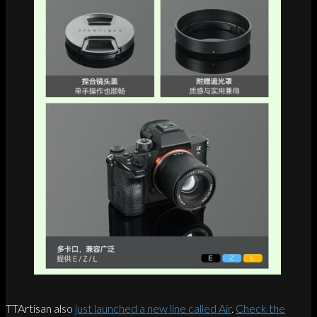
TTArtisan also
just launched a new line called Air
.
Check the