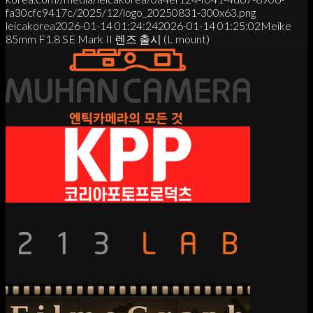
fa30cfc9417c/2025/12/logo_20250831-300x63.png
leicakorea
2026-01-14 01:24:24
2026-01-14 01:25:02
Meike
85mm F1.8 SE Mark II 렌즈 출시 (L mount)