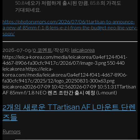
50.8 네오가 저렴하게 출시된 만큼, 85.8 의 가격도
기대되네요.
https://photorumors.com/2026/07/06/ttartisan-to-announce-
a-new-af-85mm-f-1-8-lens-e-z-l-from-the-budget-neo-line-very-
soon/
/
/
2026-07-09
0 코멘트
작성자:
leicakorea
https://leica-korea.com/media/leicakorea/0a4ef124-f041-
4d67-8906-fa30cfc9417c/2026/07/image-3.png
550
440
leicakorea
https://leica-
korea.com//media/leicakorea/0a4ef124-f041-4d67-8906-
fa30cfc9417c/2025/12/logo_20250831-300x63.png
leicakorea
2026-07-09 10:42:56
2026-07-09 10:51:31
TTartisan
AF 85mm f/1.8 NEO 렌즈 조만간 출시 예정 (L-mount)
2개의 새로운 TTartisan AF L마운트 단렌
즈들
Rumors