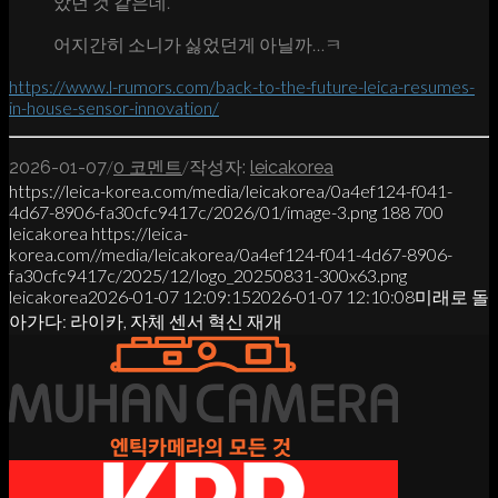
았던 것 같은데.
어지간히 소니가 싫었던게 아닐까…ㅋ
https://www.l-rumors.com/back-to-the-future-leica-resumes-
in-house-sensor-innovation/
/
/
2026-01-07
0 코멘트
작성자:
leicakorea
https://leica-korea.com/media/leicakorea/0a4ef124-f041-
4d67-8906-fa30cfc9417c/2026/01/image-3.png
188
700
leicakorea
https://leica-
korea.com//media/leicakorea/0a4ef124-f041-4d67-8906-
fa30cfc9417c/2025/12/logo_20250831-300x63.png
leicakorea
2026-01-07 12:09:15
2026-01-07 12:10:08
미래로 돌
아가다: 라이카, 자체 센서 혁신 재개