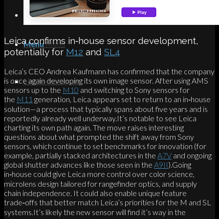
Search
Leica confirms in‑house sensor development,
Menu
Menu
potentially for
M12
and
SL4
Leica’s CEO Andrea Kaufmann has confirmed that the company
is once again developing its own image sensor. After using AMS
Link to Instagram
sensors up to the
M10
and switching to Sony sensors for
the
M11
generation, Leica appears set to return to an in‑house
solution—a process that typically spans about five years and is
reportedly already well underway.It’s notable to see Leica
charting its own path again. The move raises interesting
questions about what prompted the shift away from Sony
sensors, which continue to set benchmarks for innovation (for
example, partially stacked architectures in the
A7V
and ongoing
global shutter advances like those seen in the
A9II
).Going
in‑house could give Leica more control over color science,
microlens design tailored for rangefinder optics, and supply
chain independence. It could also enable unique feature
trade‑offs that better match Leica’s priorities for the M and SL
systems.It’s likely the new sensor will find it’s way in the