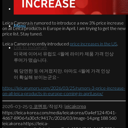
Search
Leica Camera is rumored to introduce a new 3% price increase
Menu
Menu
on all Leica products in Europe in April. I am trying to get the new
price list. Stay tuned.
Leica Camera recently introduced
price increases in the US
.
Link to Instagram
미국에 이어서 유럽도 4월에 라이카 제품 가격 인상
루머가 떴습니다.
뭐 당연한 듯 여겨졌지만, 아마도 4월에 가격 인상
이 확실해 보이는군요~
https://leicarumors.com/2026/03/25/rumors-3-price-increase-
on-all-leica-products-in-europe-coming-in-april.aspx/
/
/
2026-03-25
0 코멘트
작성자:
leicakorea
https://leica-korea.com/media/leicakorea/0a4ef124-f041-
4d67-8906-fa30cfc9417c/2026/03/image-14.png
188
560
leicakorea
https://leica-