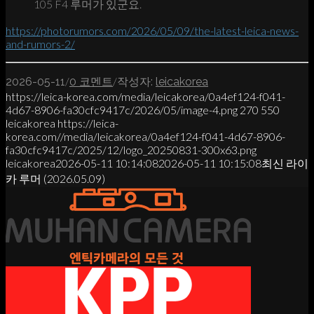
105 F4 루머가 있군요.
https://photorumors.com/2026/05/09/the-latest-leica-news-
and-rumors-2/
/
/
2026-05-11
0 코멘트
작성자:
leicakorea
https://leica-korea.com/media/leicakorea/0a4ef124-f041-
4d67-8906-fa30cfc9417c/2026/05/image-4.png
270
550
leicakorea
https://leica-
korea.com//media/leicakorea/0a4ef124-f041-4d67-8906-
fa30cfc9417c/2025/12/logo_20250831-300x63.png
leicakorea
2026-05-11 10:14:08
2026-05-11 10:15:08
최신 라이
카 루머 (2026.05.09)