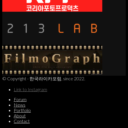
© Copyright - 한국라이카포럼, since 2022.
Link to Instagram
Forum
News
Portfolio
About
Contact