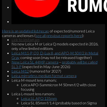
Search
Menu
Menu
Here is an updated list/recap
of expected/rumored Leica
cameras and lenses (
see all previous reports here
):
Link to Instagram
No new Leica M or Leica Q models expected in 2026,
only a few limited editions
Leica M11-P, Q3, D-Lux 8, and APO-M 50 f/2 in Metal
Gray
coming soon (may not be released together)
New Leica SL 44MP camera
–
probably will be called
SL3-P
(expected in May-June 2026)
Leica M12
(rumored for 2027)
Leica mirrorless medium format camera
Leica M-mount lens rumors:
Leica APO-Summicron M 50mm f/2 with close
focusing
Leica L-mount lens rumors:
Leica SL APO 135mm
Leica SL 85mm f/1.4 (probably based on Sigma