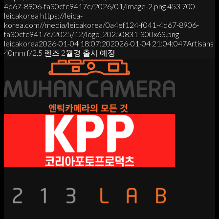
4d67-8906-fa30cfc9417c/2026/01/image-2.png
453
700
leicakorea
https://leica-
korea.com//media/leicakorea/0a4ef124-f041-4d67-8906-
fa30cfc9417c/2025/12/logo_20250831-300x63.png
leicakorea
2026-01-04 18:07:20
2026-01-04 21:04:04
7Artisans
40mm f/2.5 렌즈 2월경 출시 예정