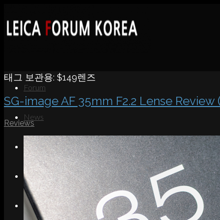
태그 보관용:
$149렌즈
Forum
SG-image AF 35mm F2.2 Lense Review 
News
Reviews
Portfolio
About
Contact