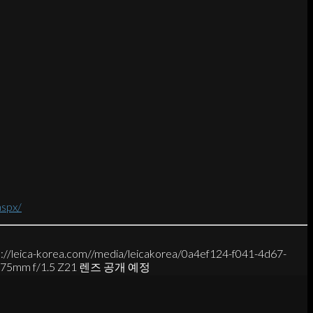
aspx/
s://leica-korea.com//media/leicakorea/0a4ef124-f041-4d67-
 75mm f/1.5 Z21 렌즈 공개 예정