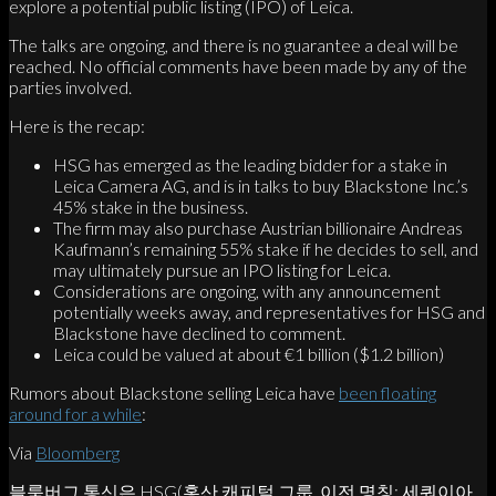
explore a potential public listing (IPO) of Leica.
The talks are ongoing, and there is no guarantee a deal will be
reached. No official comments have been made by any of the
parties involved.
Here is the recap:
HSG has emerged as the leading bidder for a stake in
Leica Camera AG, and is in talks to buy Blackstone Inc.’s
45% stake in the business.
The firm may also purchase Austrian billionaire Andreas
Kaufmann’s remaining 55% stake if he decides to sell, and
may ultimately pursue an IPO listing for Leica.
Considerations are ongoing, with any announcement
potentially weeks away, and representatives for HSG and
Blackstone have declined to comment.
Leica could be valued at about €1 billion ($1.2 billion)
Rumors about Blackstone selling Leica have
been floating
around for a while
:
Via
Bloomberg
블룸버그 통신은 HSG(홍산 캐피털 그룹, 이전 명칭: 세쿼이아