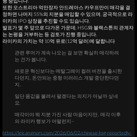
행 중입니다.
또한 오스트리아 억만장자 안드레아스 카우프만이 매각을 결
정하면 나머지 55%의 지분을 매입할 수 있으며, 궁극적으로 라
이카의 IPO 상장을 추진할 수도 있습니다.
발표가 몇 주 앞으로 다가온 가운데, HSG와 블랙스톤의 관계자
는 논평을 거부하는 등 검토가 진행 중입니다.
라이카의 가치는 약 10억 유로(12억 달러)에 달합니다
관련 루머가 계속 나오는 걸 보면 확실히 매각하려
는 건가 봅니다.
새로운 혁신보다는 메탈그레이 컬러 버전을 출시한
다던지,, 돈안되는 중형 미러리스 개발 중단한다던
지..
일단 몸값을 불려서 팔겠다는 의지가 아닐까 싶네
요.
매각이야 뭐 지분 가진 사람 마음이지만,, 매각 이후
의 라이카 행보가 어떨런지~
https://leicarumors.com/2026/06/02/chinese-hsg-reportedly-