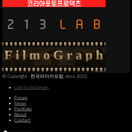
© Copyright - 한국라이카포럼, since 2022.
Link to Instagram
Forum
News
Portfolio
About
Contact