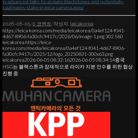
in-advanced-talks-to-acquire-blackstones-and-potentially-
kaufmanns-stake-in-leica-camera.aspx/
/
/
2026-06-05
0 코멘트
작성자:
leicakorea
https://leica-korea.com/media/leicakorea/0a4ef124-f041-
4d67-8906-fa30cfc9417c/2026/06/image-1.png
302
560
leicakorea
https://leica-
korea.com//media/leicakorea/0a4ef124-f041-4d67-8906-
fa30cfc9417c/2025/12/logo_20250831-300x63.png
leicakorea
2026-06-05 08:32:16
2026-06-05 08:34:14
중국
HSG는 블랙스톤과 잠재적으로 라이카 지분 인수를 위한 협상
진행 중