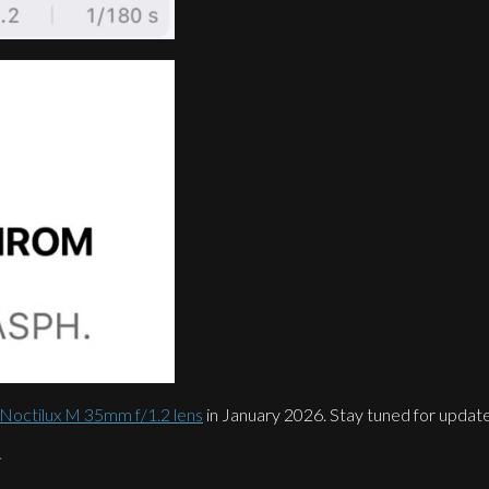
Noctilux M 35mm f/1.2 lens
in January 2026. Stay tuned for update
.