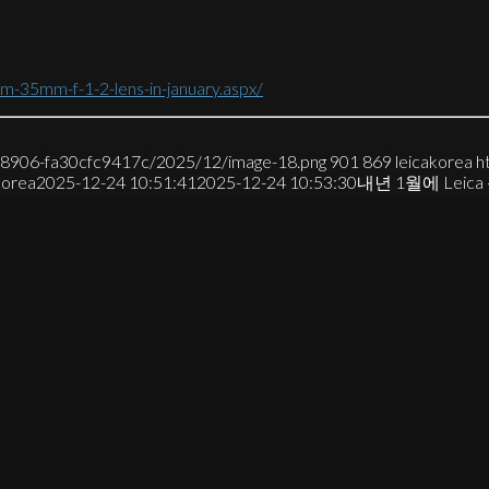
m-35mm-f-1-2-lens-in-january.aspx/
7-8906-fa30cfc9417c/2025/12/image-18.png
901
869
leicakorea
h
korea
2025-12-24 10:51:41
2025-12-24 10:53:30
내년 1월에 Leic