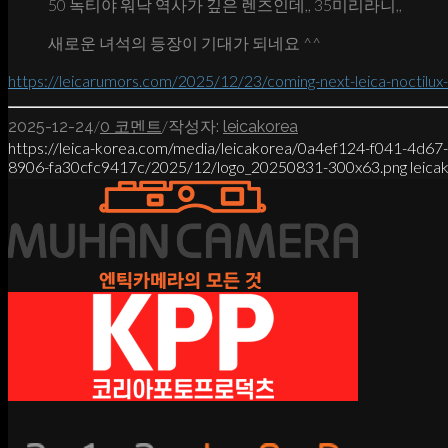
50 녹티야 워낙 역사가 깊은 렌즈인데,, 35미리라니,,
새로운 녀석의 등장이 기대가 되네요 ^^
https://leicarumors.com/2025/12/23/coming-next-leica-noctilux-
/
/
2025-12-24
0 코멘트
작성자:
leicakorea
https://leica-korea.com/media/leicakorea/0a4ef124-f041-4d6
8906-fa30cfc9417c/2025/12/logo_20250831-300x63.png
leica