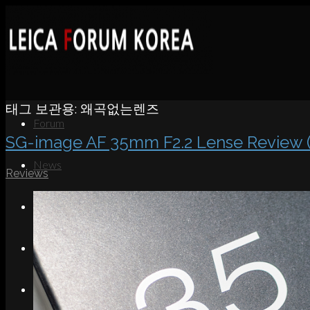
태그 보관용:
왜곡없는렌즈
Forum
SG-image AF 35mm F2.2 Lense Review 
News
Reviews
Portfolio
About
Contact