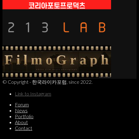
© Copyright - 한국라이카포럼, since 2022.
Link to Instagram
Forum
News
Portfolio
About
Contact