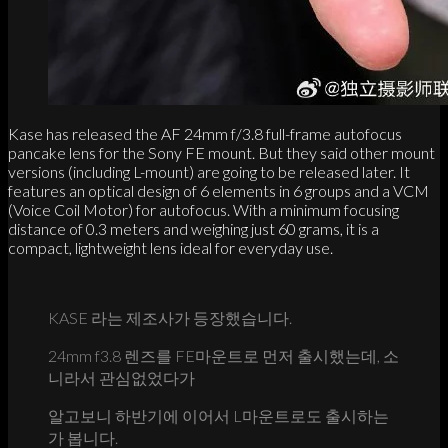
Kase has released the AF 24mm f/3.8 full-frame autofocus
pancake lens for the Sony FE mount. But they said other mount
versions (including L-mount) are going to be released later. It
features an optical design of 6 elements in 6 groups and a VCM
(Voice Coil Motor) for autofocus. With a minimum focusing
distance of 0.3 meters and weighing just 60 grams, it is a
compact, lightweight lens ideal for everyday use.
KASE 라는 제조사가 등장했습니다.
24mm f3.8 렌즈를 FE마운트로 먼저 출시했는데, 소
니라서 관심없었다가
알고보니 하반기에 이어서 L마운트로도 출시하는
가 봅니다.