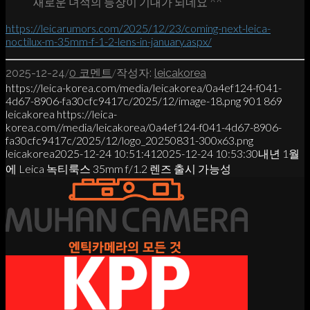
새로운 녀석의 등장이 기대가 되네요 ^^
https://leicarumors.com/2025/12/23/coming-next-leica-
noctilux-m-35mm-f-1-2-lens-in-january.aspx/
/
/
2025-12-24
0 코멘트
작성자:
leicakorea
https://leica-korea.com/media/leicakorea/0a4ef124-f041-
4d67-8906-fa30cfc9417c/2025/12/image-18.png
901
869
leicakorea
https://leica-
korea.com//media/leicakorea/0a4ef124-f041-4d67-8906-
fa30cfc9417c/2025/12/logo_20250831-300x63.png
leicakorea
2025-12-24 10:51:41
2025-12-24 10:53:30
내년 1월
에 Leica 녹티룩스 35mm f/1.2 렌즈 출시 가능성