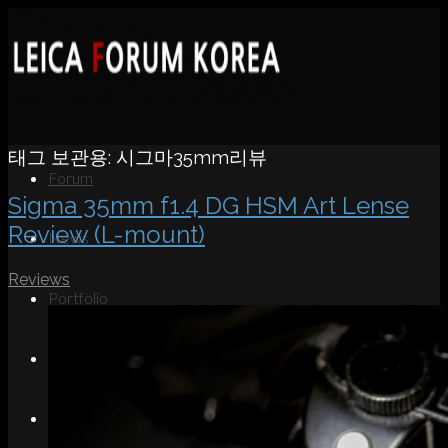
태그 보관용:
시그마35mm리뷰
Forum
Sigma 35mm f1.4 DG HSM Art Lense
Review (L-mount)
News
Reviews
Portfolio
About
Contact