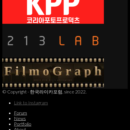
© Copyright - 한국라이카포럼, since 2022.
Link to Instagram
Forum
News
Portfolio
About