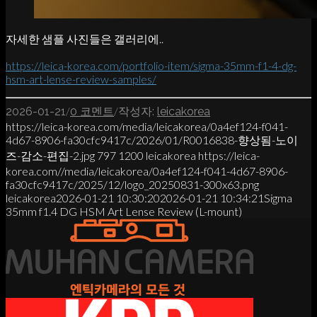
자세한 샘플 사진들은 갤러리에..
https://leica-korea.com/portfolio-item/sigma-35mm-f1-4-dg-
hsm-art-lense-review-samples/
/
/
2026-01-21
0 코멘트
작성자:
leicakorea
https://leica-korea.com/media/leicakorea/0a4ef124-f041-
4d67-8906-fa30cfc9417c/2026/01/R0016838-향상됨-노이
즈-감소-편집-2.jpg
797
1200
leicakorea
https://leica-
korea.com//media/leicakorea/0a4ef124-f041-4d67-8906-
fa30cfc9417c/2025/12/logo_20250831-300x63.png
leicakorea
2026-01-21 10:30:20
2026-01-21 10:34:21
Sigma
35mm f1.4 DG HSM Art Lense Review (L-mount)