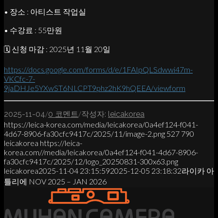
• 장소 : 아티스트 작업실
• 수강료 : 55만원
🗓 신청 마감 : 2025년 11월 20일
https://docs.google.com/forms/d/e/1FAIpQLSdwwi47m-
VKCfc-7-
9jaDHJe5YXwST6NLCPT9phz2hK9hQEEA/viewform
/
/
2025-11-04
0 코멘트
작성자:
leicakorea
https://leica-korea.com/media/leicakorea/0a4ef124-f041-
4d67-8906-fa30cfc9417c/2025/11/image-2.png
527
790
leicakorea
https://leica-
korea.com//media/leicakorea/0a4ef124-f041-4d67-8906-
fa30cfc9417c/2025/12/logo_20250831-300x63.png
leicakorea
2025-11-04 23:15:59
2025-12-05 23:18:32
라이카 아
틀리에 NOV 2025 – JAN 2026