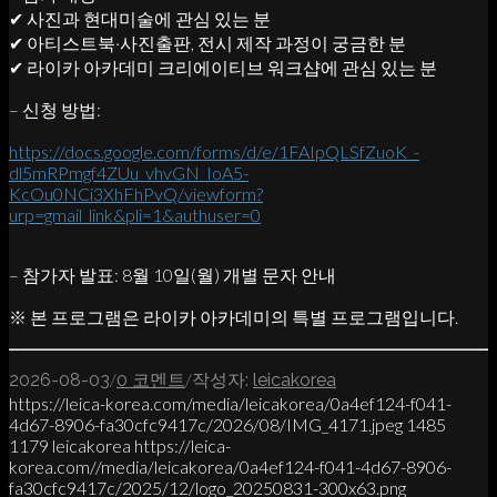
✔ 사진과 현대미술에 관심 있는 분
✔ 아티스트북·사진출판, 전시 제작 과정이 궁금한 분
✔ 라이카 아카데미 크리에이티브 워크샵에 관심 있는 분
– 신청 방법:
https://docs.google.com/forms/d/e/1FAIpQLSfZuoK_-
dl5mRPmgf4ZUu_vhvGN_IoA5-
KcOu0NCi3XhFhPvQ/viewform?
urp=gmail_link&pli=1&authuser=0
– 참가자 발표: 8월 10일(월) 개별 문자 안내
※ 본 프로그램은 라이카 아카데미의 특별 프로그램입니다.
/
/
2026-08-03
0 코멘트
작성자:
leicakorea
https://leica-korea.com/media/leicakorea/0a4ef124-f041-
4d67-8906-fa30cfc9417c/2026/08/IMG_4171.jpeg
1485
1179
leicakorea
https://leica-
korea.com//media/leicakorea/0a4ef124-f041-4d67-8906-
fa30cfc9417c/2025/12/logo_20250831-300x63.png