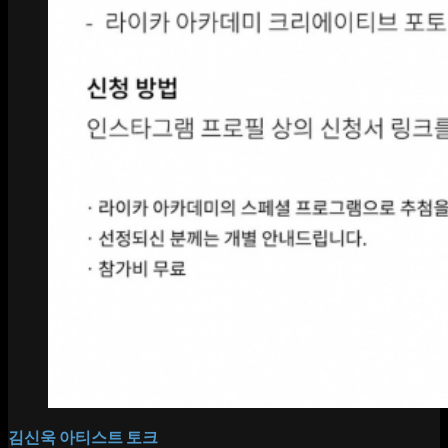
김신욱 아티스트 토크