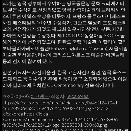
작가는 영국 정부에서 수여하는 영국동문상 문화 크리에이티
브 부문 수상자로 선정되었고 영국 왕립미술원의 브리티시 인
스티튜션 어워즈 수상을 비롯해서, 프랑스 툴루즈 매니페스토
사진 페스티벌의 20주년 수상작가, 핀란드 헬싱키 포토 페스티
벌의 선정작가가 되었고 제12회 일우사진상 전시부문, 제7회
아마도 사진상을 수상했다. 제10회KT&G상상마당 SKOPF 올
해의 작가에 선정되었으며, 핀란드 국립 미술관, 이탈리아 팔라
초타글리아페로미술관(Palazzo Tagliaferro Museum), 서울시립
미술관 북서울관, 러시아 크라스노야르스크 미술관 비엔날레
등의 전시에 참여하였다.
일본 기요사토 사진미술관, 한국 고은사진미술관, 영국 옥스포
드 대학교 등 다수의 기관에 작품이 영구 소장되어 있으며 이탈
리아 밀라노에 위치한 CE Contemporary 전속 작가이다.
/
/
2026-03-06
0 코멘트
작성자:
leicakorea
https://leica-korea.com/media/leicakorea/0a4ef124-f041-
4d67-8906-fa30cfc9417c/2026/03/KIM.jpg
913
712
leicakorea
https://leica-
korea.com//media/leicakorea/0a4ef124-f041-4d67-8906-
fa30cfc9417c/2025/12/logo_20250831-300x63.png
leicakorea
2026-03-06 09:09:35
2026-03-07 17:44:10
라이카 크