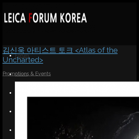
김신욱 아티스트 토크 <Atlas of the
Forum
Uncharted>
Promotions & Events
News
Portfolio
About
Contact