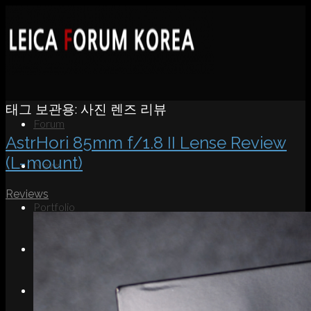
태그 보관용:
사진 렌즈 리뷰
Forum
AstrHori 85mm f/1.8 II Lense Review
(L-mount)
News
Reviews
Portfolio
About
Contact