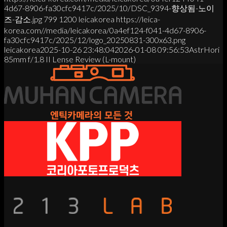
4d67-8906-fa30cfc9417c/2025/10/DSC_9394-향상됨-노이
즈-감소.jpg
799
1200
leicakorea
https://leica-
korea.com//media/leicakorea/0a4ef124-f041-4d67-8906-
fa30cfc9417c/2025/12/logo_20250831-300x63.png
leicakorea
2025-10-26 23:48:04
2026-01-08 09:56:53
AstrHori
85mm f/1.8 II Lense Review (L-mount)