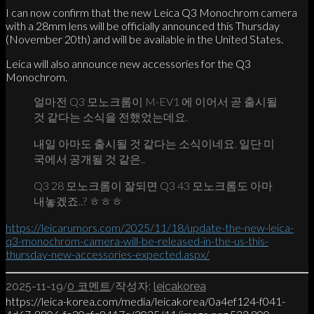
I can now confirm that the new Leica Q3 Monochrom camera
with a 28mm lens will be officially announced this Thursday
(November 20th) and will be available in the United States.
Leica will also announce new accessories for the Q3
Monochrom.
얼마전 Q3 모노크롬이 M-EV1 에 이어서 곧 출시될
것 같다는 소식을 전했었는데요.
내일 아마도 출시될 것 같다는 소식이네요. 일단 미
국에서 공개될 것 같은..
Q3 28 모노크롬이 잘되면 Q3 43 모노크롬도 아마
내놓겠죠..? ㅎㅎㅎ
https://leicarumors.com/2025/11/18/update-the-new-leica-
q3-monochrom-camera-will-be-released-in-the-us-this-
thursday-new-accessories-expected.aspx/
/
/
2025-11-19
0 코멘트
작성자:
leicakorea
https://leica-korea.com/media/leicakorea/0a4ef124-f041-