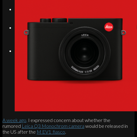
Search
Menu
Menu
Link to Instagram
A week ago,
I expressed concern about whether the
rumored
Leica Q3 Monochrom camera
would be released in
the US after the
M EV1 fiasco
.