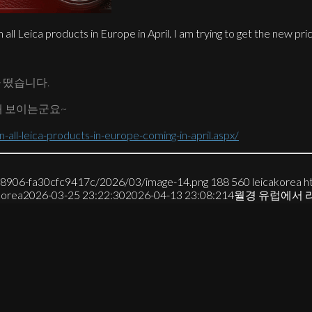
 Leica products in Europe in April. I am trying to get the new price
 떴습니다.
해 보이는군요~
all-leica-products-in-europe-coming-in-april.aspx/
7-8906-fa30cfc9417c/2026/03/image-14.png
188
560
leicakorea
h
korea
2026-03-25 23:22:30
2026-04-13 23:08:21
4월경 유럽에서 라