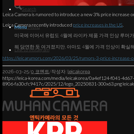
Search
Leica Camera is rumored to introduce a new 3% price increase on all
Leica Camera recently introduced
price increases in the US
.
Menu
Menu
미국에 이어서 유럽도 4월에 라이카 제품 가격 인상 루머가
뭐 당연한 듯 여겨졌지만, 아마도 4월에 가격 인상이 확실
Link to Instagram
https://leicarumors.com/2026/03/25/rumors-3-price-increase-on-
/
/
2026-03-25
0 코멘트
작성자:
leicakorea
https://leica-korea.com/media/leicakorea/0a4ef124-f041-4d6
8906-fa30cfc9417c/2025/12/logo_20250831-300x63.png
leica