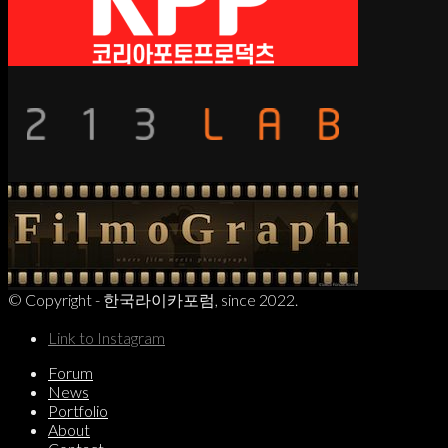
© Copyright - 한국라이카포럼, since 2022.
Link to Instagram
Forum
News
Portfolio
About