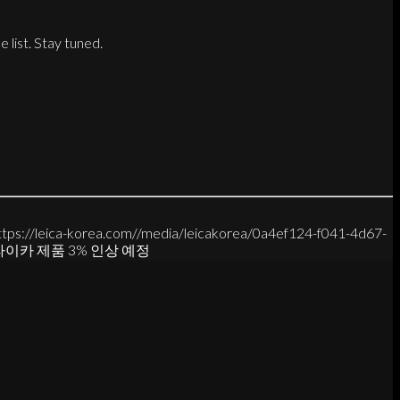
 list. Stay tuned.
ttps://leica-korea.com//media/leicakorea/0a4ef124-f041-4d67-
이카 제품 3% 인상 예정