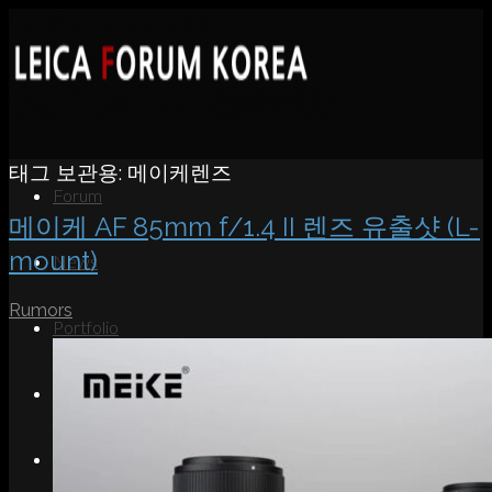
태그 보관용:
메이케렌즈
Forum
메이케 AF 85mm f/1.4 II 렌즈 유출샷 (L-
mount)
News
Rumors
Portfolio
About
Contact