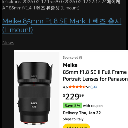
leicakorea
2026-02-12 15:59:07
2026-02-12 22:17:24
메이케
AF 85mm f/1.4 II 렌즈 유출샷 (L-mount)
Meike 85mm F1.8 SE Mark II 렌즈 출시
(L mount)
News