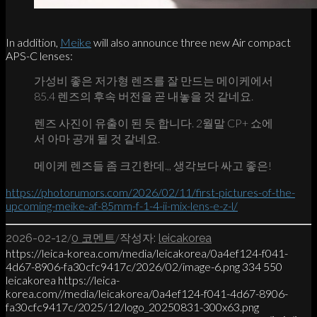
In addition,
Meike
will also announce three new Air compact
APS-C lenses:
가성비 좋은 저가형 렌즈를 잘 만드는 메이케에서
85.4 렌즈의 후속 버전을 곧 내놓을 것 같네요.
렌즈 사진이 유출이 된 듯 합니다. 2월말 CP+ 쇼에
서 아마 공개 될 것 같네요.
메이케 렌즈들 좀 크긴한데.,, 생각보다 싸고 좋은!
https://photorumors.com/2026/02/11/first-pictures-of-the-
upcoming-meike-af-85mm-f-1-4-ii-mix-lens-e-z-l/
/
/
2026-02-12
0 코멘트
작성자:
leicakorea
https://leica-korea.com/media/leicakorea/0a4ef124-f041-
4d67-8906-fa30cfc9417c/2026/02/image-6.png
334
550
leicakorea
https://leica-
korea.com//media/leicakorea/0a4ef124-f041-4d67-8906-
fa30cfc9417c/2025/12/logo_20250831-300x63.png