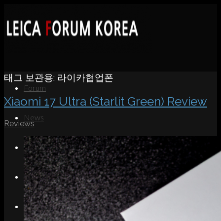
태그 보관용:
라이카협업폰
Forum
Xiaomi 17 Ultra (Starlit Green) Review
News
Reviews
Portfolio
About
Contact