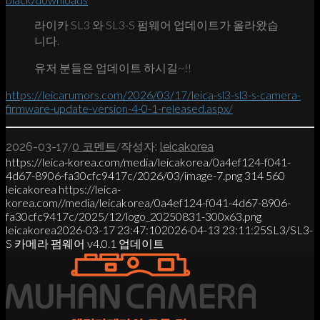
라이카 SL3 와 SL3-S 펌웨어 업데이트가 올라왔습
니다.
유저 분들은 업데이트 하시길~!!
https://leicarumors.com/2026/03/17/leica-sl3-sl3-s-camera-
firmware-update-version-4-0-1-released.aspx/
/
/
2026-03-17
0 코멘트
작성자:
leicakorea
https://leica-korea.com/media/leicakorea/0a4ef124-f041-
4d67-8906-fa30cfc9417c/2026/03/image-7.png
314
560
leicakorea
https://leica-
korea.com//media/leicakorea/0a4ef124-f041-4d67-8906-
fa30cfc9417c/2025/12/logo_20250831-300x63.png
leicakorea
2026-03-17 23:47:10
2026-04-13 23:11:25
SL3/SL3-
S 카메라 펌웨어 v4.0.1 업데이트