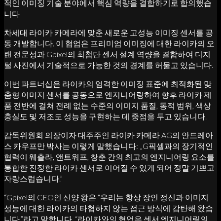
적인 이미징 기술 분야에서 핵심 역량을 결합하기로 합의했습
니다
차세대 라이카 카메라에 맞춘 새로운 고성능 이미징 센서를 공
동 개발합니다. 이 협업은 프리미엄 이미징에 대한 라이카의 오
랜 전문성과 Gpixel의 최첨단 센서 설계 역량을 결합하여 디지
털 사진에서 기술적으로 가능한 것의 경계를 허물고 있습니다.
이번 파트너십은 라이카의 엄격한 이미징 표준에 최적화된 맞
춤형 이미지 센서를 공동으로 엔지니어링하여 향후 라이카 제
품 전반에 걸쳐 전례 없는 수준의 이미지 품질, 동적 범위, 색상
충실도 및 저조도 성능을 구현하는 데 중점을 두고 있습니다.
감독위원회 의장이자 대주주인 라이카 카메라 AG의 안드레아
스 카우프만 박사는 이렇게 말했습니다: „G픽셀과의 장기적인
협력이 웨츨라, 앤트워프, 창춘 간의 최고의 엔지니어링 요소를
통합한 진정한 라이카 센서로 이어질 수 있게 되어 정말 기쁘고
자랑스럽습니다.”
“Gpixel의 CEO인 신양 왕은 “우리는 항상 장인 정신과 이미지
성능에 대한 라이카의 타협하지 않는 접근 방식에 감탄해 왔습
니다.”라고 말합니다. “라이카와의 협업은 센서 엔지니어링의