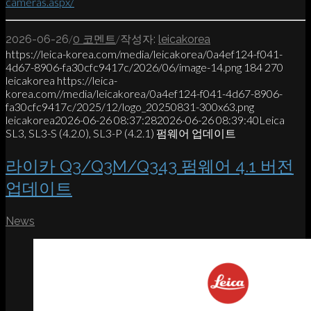
cameras.aspx/
/
/
2026-06-26
0 코멘트
작성자:
leicakorea
https://leica-korea.com/media/leicakorea/0a4ef124-f041-
4d67-8906-fa30cfc9417c/2026/06/image-14.png
184
270
leicakorea
https://leica-
korea.com//media/leicakorea/0a4ef124-f041-4d67-8906-
fa30cfc9417c/2025/12/logo_20250831-300x63.png
leicakorea
2026-06-26 08:37:28
2026-06-26 08:39:40
Leica
SL3, SL3-S (4.2.0), SL3-P (4.2.1) 펌웨어 업데이트
라이카 Q3/Q3M/Q343 펌웨어 4.1 버전
업데이트
News