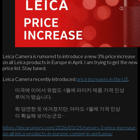
Leica Camera is rumored to introduce a new 3% price increase
on all Leica products in Europe in April. I am trying to get the new
price list. Stay tuned.
Leica Camera recently introduced
price increases in the US
.
미국에 이어서 유럽도 4월에 라이카 제품 가격 인상
루머가 떴습니다.
뭐 당연한 듯 여겨졌지만, 아마도 4월에 가격 인상
이 확실해 보이는군요~
https://leicarumors.com/2026/03/25/rumors-3-price-increase-
on-all-leica-products-in-europe-coming-in-april.aspx/