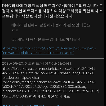
DNG 파일에 저장된 색상 매트릭스가 업데이트되었습니다. 그
결과, 이러한 매트릭스를 사용하여 색상 프리셋을 위한 타사 소
프트웨어의 색상 렌더링이 개선되었습니다.
배터리 관련해서 깔끔하게 정리가 된 모양이군요..
ㅎㅎ
Q3 계열 사용자 분들은 업데이트 하시길~!!
https://leicarumors.com/2026/05/13/leica-q3-q3m-q343-
firmware-update-version-4-1-released.aspx/
/
/
2026-05-20
0 코멘트
작성자:
leicakorea
https://leica-korea.com/media/leicakorea/0a4ef124-f041-
4d67-8906-fa30cfc9417c/2026/05/image-8.png
281
560
leicakorea
https://leica-
korea.com//media/leicakorea/0a4ef124-f041-4d67-8906-
fa30cfc9417c/2025/12/logo_20250831-300x63.png
leicakorea
2026-05-20 19:18:13
2026-05-20 19:19:59
라이카
Q3/Q3M/Q343 펌웨어 4.1 버전 업데이트