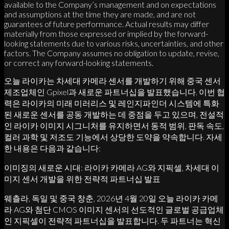
available to the Company’s management and on expectations
and assumptions at the time they are made, and are not
guarantees of future performance. Actual results may differ
materially from those expressed or implied by the forward-
looking statements due to various risks, uncertainties, and other
factors. The Company assumes no obligation to update, revise,
or correct any forward-looking statements.
오늘 라이카는 차세대 카메라 센서를 개발하기 위해 중국 센서
제조업체인 Gpixel과 새로운 파트너십을 발표했습니다. 이번 협
력은 라이카의 미래 미러리스 및 레인지파인더 시스템에 특화
된 새로운 센서를 공동 개발하는 데 중점을 두고 있으며, 전설적
인 라이카 이미지 시그니처를 유지하면서 동적 범위, 판독 속도,
컬러 과학 및 저조도 기능에서 상당한 도약을 약속합니다. 자세
한 내용은 다음과 같습니다:
이미징의 새로운 시대: 라이카 카메라 AG와 지픽셀, 차세대 이
미지 센서 개발을 위한 전략적 파트너십 발표
웨츨라, 독일 및 중국 창춘, 2026년 4월 20일 오늘 라이카 카메
라 AG와 첨단 CMOS 이미지 센서의 선도적인 글로벌 공급업체
인 지픽셀이 전략적 파트너십을 발표합니다. 두 파트너는 혁신