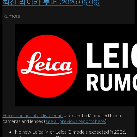
최신 라이카 루머 (2026.05.09)
Rumors
Here is an updated list/recap
of expected/rumored Leica
cameras and lenses (
see all previous reports here
):
No new Leica M or Leica Q models expected in 2026,