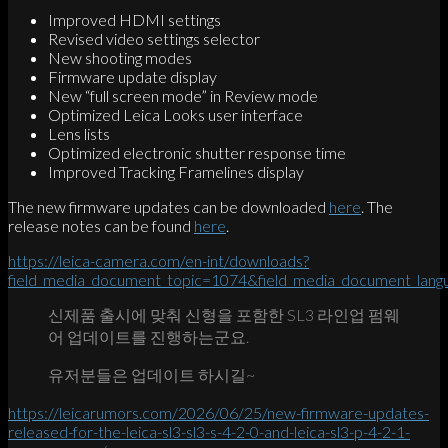
Improved HDMI settings
Revised video settings selector
New shooting modes
Firmware update display
New “full screen mode” in Review mode
Optimized Leica Looks user interface
Lens lists
Optimized electronic shutter response time
Improved Tracking Framelines display
The new firmware updates can be downloaded
here
. The
release notes can be found
here
.
https://leica-camera.com/en-int/downloads?
field_media_document_topic=1074&field_media_document_lan
신제품 출시에 맞춰 신형을 포함한 SL3 라인업 펌웨
어 업데이트를 진행하는군요.
유저분들은 업데이트 하시길~
https://leicarumors.com/2026/06/25/new-firmware-updates-
released-for-the-leica-sl3-sl3-s-4-2-0-and-leica-sl3-p-4-2-1-