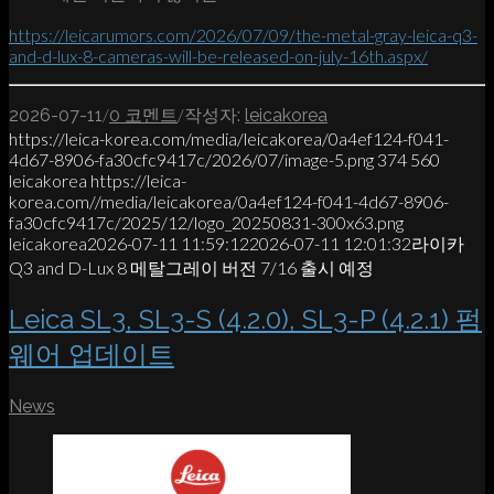
https://leicarumors.com/2026/07/09/the-metal-gray-leica-q3-
and-d-lux-8-cameras-will-be-released-on-july-16th.aspx/
/
/
2026-07-11
0 코멘트
작성자:
leicakorea
https://leica-korea.com/media/leicakorea/0a4ef124-f041-
4d67-8906-fa30cfc9417c/2026/07/image-5.png
374
560
leicakorea
https://leica-
korea.com//media/leicakorea/0a4ef124-f041-4d67-8906-
fa30cfc9417c/2025/12/logo_20250831-300x63.png
leicakorea
2026-07-11 11:59:12
2026-07-11 12:01:32
라이카
Q3 and D-Lux 8 메탈그레이 버전 7/16 출시 예정
Leica SL3, SL3-S (4.2.0), SL3-P (4.2.1) 펌
웨어 업데이트
News