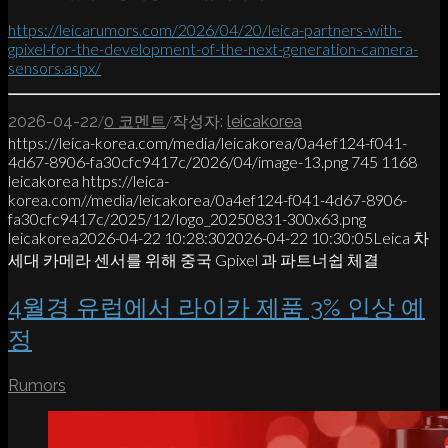
https://leicarumors.com/2026/04/20/leica-partners-with-
gpixel-for-the-development-of-the-next-generation-camera-
sensors.aspx/
/
/
2026-04-22
0 코멘트
작성자:
leicakorea
https://leica-korea.com/media/leicakorea/0a4ef124-f041-
4d67-8906-fa30cfc9417c/2026/04/image-13.png
745
1168
leicakorea
https://leica-
korea.com//media/leicakorea/0a4ef124-f041-4d67-8906-
fa30cfc9417c/2025/12/logo_20250831-300x63.png
leicakorea
2026-04-22 10:28:30
2026-04-22 10:30:05
Leica 차
세대 카메라 센서를 위해 중국 Gpixel 과 파트너쉽 체결
4월경 유럽에서 라이카 제품 3% 인상 예
정
Rumors