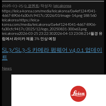
/
/
2026-03-25
0 코멘트
작성자:
leicakorea
https://leica-korea.com/media/leicakorea/0a4ef124-f041-
4d67-8906-fa30cfc9417c/2026/03/image-14.png
188
560
leicakorea
https://leica-
korea.com//media/leicakorea/0a4ef124-f041-4d67-8906-
fa30cfc9417c/2025/12/logo_20250831-300x63.png
leicakorea
2026-03-25 23:22:30
2026-04-13 23:08:21
4월경 유
럽에서 라이카 제품 3% 인상 예정
SL3/SL3-S 카메라 펌웨어 v4.0.1 업데이
트
News