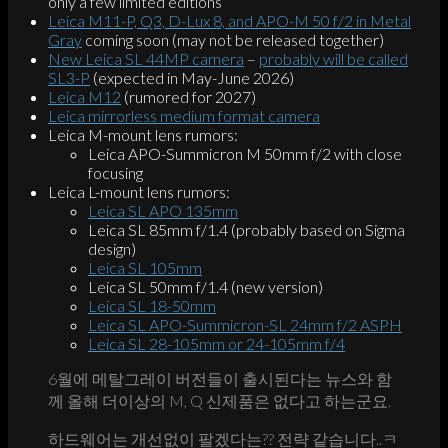
only a few limited editions
Leica M11-P, Q3, D-Lux 8, and APO-M 50 f/2 in Metal
Gray
coming soon (may not be released together)
New Leica SL 44MP camera
–
probably will be called
SL3-P
(expected in May-June 2026)
Leica M12
(rumored for 2027)
Leica mirrorless medium format camera
Leica M-mount lens rumors:
Leica APO-Summicron M 50mm f/2 with close
focusing
Leica L-mount lens rumors:
Leica SL APO 135mm
Leica SL 85mm f/1.4 (probably based on Sigma
design)
Leica SL 105mm
Leica SL 50mm f/1.4 (new version)
Leica SL 18-50mm
Leica SL APO-Summicron-SL 24mm f/2 ASPH
Leica SL 28-105mm or 24-105mm f/4
6월에 메탈그레이 버전들이 출시된다는 뉴스와 함
께 올해 더이상의 M, Q 신제품은 없다고 하는군요.
하드웨어는 개선없이 팔겠다는?? 전략 같습니다..ㅋ