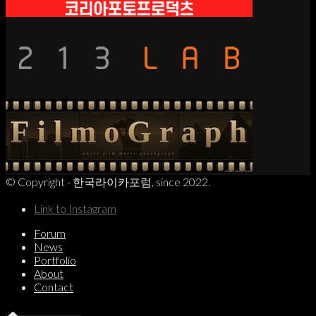
© Copyright - 한국라이카포럼, since 2022.
Link to Instagram
Forum
News
Portfolio
About
Contact