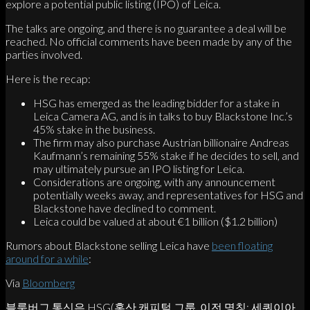
explore a potential public listing (IPO) of Leica.
The talks are ongoing, and there is no guarantee a deal will be
reached. No official comments have been made by any of the
parties involved.
Here is the recap:
HSG has emerged as the leading bidder for a stake in
Leica Camera AG, and is in talks to buy Blackstone Inc.’s
45% stake in the business.
The firm may also purchase Austrian billionaire Andreas
Kaufmann’s remaining 55% stake if he decides to sell, and
may ultimately pursue an IPO listing for Leica.
Considerations are ongoing, with any announcement
potentially weeks away, and representatives for HSG and
Blackstone have declined to comment.
Leica could be valued at about €1 billion ($1.2 billion)
Rumors about Blackstone selling Leica have
been floating
around for a while
:
Via
Bloomberg
블룸버그 통신은 HSG(홍산 캐피털 그룹, 이전 명칭: 세쿼이아