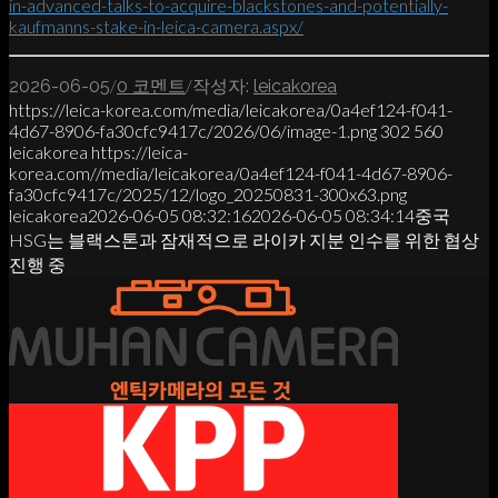
in-advanced-talks-to-acquire-blackstones-and-potentially-
kaufmanns-stake-in-leica-camera.aspx/
/
/
2026-06-05
0 코멘트
작성자:
leicakorea
https://leica-korea.com/media/leicakorea/0a4ef124-f041-
4d67-8906-fa30cfc9417c/2026/06/image-1.png
302
560
leicakorea
https://leica-
korea.com//media/leicakorea/0a4ef124-f041-4d67-8906-
fa30cfc9417c/2025/12/logo_20250831-300x63.png
leicakorea
2026-06-05 08:32:16
2026-06-05 08:34:14
중국
HSG는 블랙스톤과 잠재적으로 라이카 지분 인수를 위한 협상
진행 중