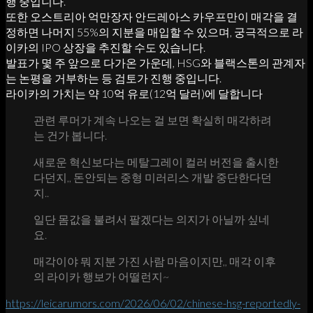
행 중입니다.
또한 오스트리아 억만장자 안드레아스 카우프만이 매각을 결
정하면 나머지 55%의 지분을 매입할 수 있으며, 궁극적으로 라
이카의 IPO 상장을 추진할 수도 있습니다.
발표가 몇 주 앞으로 다가온 가운데, HSG와 블랙스톤의 관계자
는 논평을 거부하는 등 검토가 진행 중입니다.
라이카의 가치는 약 10억 유로(12억 달러)에 달합니다
관련 루머가 계속 나오는 걸 보면 확실히 매각하려
는 건가 봅니다.
새로운 혁신보다는 메탈그레이 컬러 버전을 출시한
다던지,, 돈안되는 중형 미러리스 개발 중단한다던
지..
일단 몸값을 불려서 팔겠다는 의지가 아닐까 싶네
요.
매각이야 뭐 지분 가진 사람 마음이지만,, 매각 이후
의 라이카 행보가 어떨런지~
https://leicarumors.com/2026/06/02/chinese-hsg-reportedly-