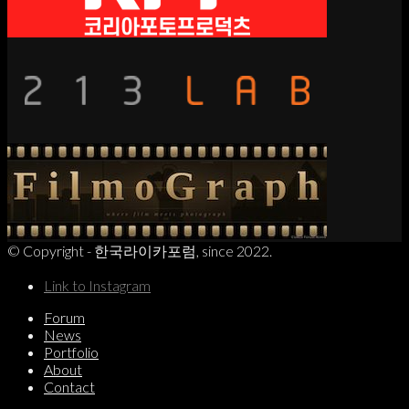
© Copyright - 한국라이카포럼, since 2022.
Link to Instagram
Forum
News
Portfolio
About
Contact