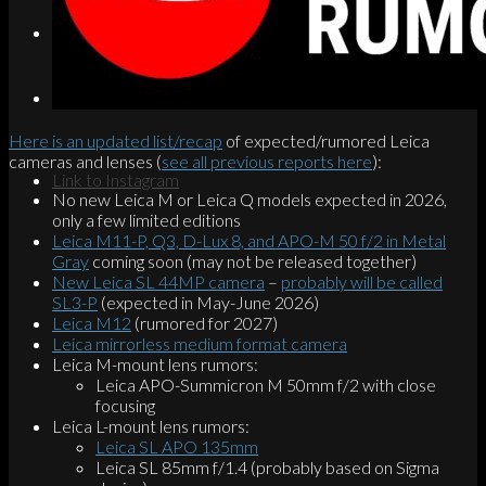
Search
Menu
Menu
Here is an updated list/recap
of expected/rumored Leica
cameras and lenses (
see all previous reports here
):
Link to Instagram
No new Leica M or Leica Q models expected in 2026,
only a few limited editions
Leica M11-P, Q3, D-Lux 8, and APO-M 50 f/2 in Metal
Gray
coming soon (may not be released together)
New Leica SL 44MP camera
–
probably will be called
SL3-P
(expected in May-June 2026)
Leica M12
(rumored for 2027)
Leica mirrorless medium format camera
Leica M-mount lens rumors:
Leica APO-Summicron M 50mm f/2 with close
focusing
Leica L-mount lens rumors:
Leica SL APO 135mm
Leica SL 85mm f/1.4 (probably based on Sigma