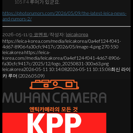
105 F4 루머가 있군요.
https://photorumors.com/2026/05/09/the-latest-leica-news-
and-rumors-2/
/
/
2026-05-11
0 코멘트
작성자:
leicakorea
https://leica-korea.com/media/leicakorea/0a4ef124-f041-
4d67-8906-fa30cfc9417c/2026/05/image-4.png
270
550
leicakorea
https://leica-
korea.com//media/leicakorea/0a4ef124-f041-4d67-8906-
fa30cfc9417c/2025/12/logo_20250831-300x63.png
leicakorea
2026-05-11 10:14:08
2026-05-11 10:15:08
최신 라이
카 루머 (2026.05.09)