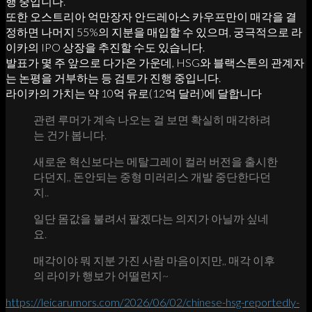
행 중입니다.
또한 오스트리아 억만장자 안드레아스 카우프만이 매각을 결
정하면 나머지 55%의 지분을 매입할 수 있으며, 궁극적으로 라
이카의 IPO 상장을 추진할 수도 있습니다.
발표가 몇 주 앞으로 다가온 가운데, HSG와 블랙스톤의 관계자
는 논평을 거부하는 등 검토가 진행 중입니다.
라이카의 가치는 약 10억 유로(12억 달러)에 달합니다
관련 루머가 계속 나오는 걸 보면 확실히 매각하려
는 건가 봅니다.
새로운 혁신보다는 메탈그레이 컬러 버전을 출시한
다던지,, 돈안되는 중형 미러리스 개발 중단한다던
지..
일단 몸값을 불려서 팔겠다는 의지가 아닐까 싶네
요.
매각이야 뭐 지분 가진 사람 마음이지만,, 매각 이후
의 라이카 행보가 어떨런지~
https://leicarumors.com/2026/06/02/chinese-hsg-reportedly-