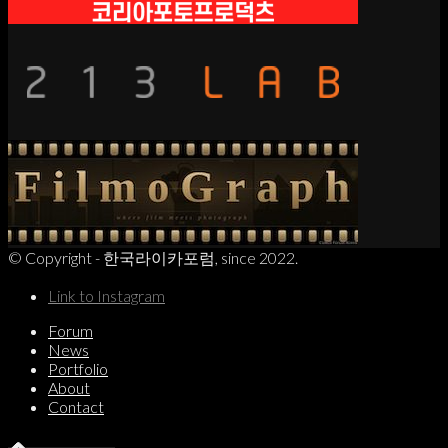
© Copyright - 한국라이카포럼, since 2022.
Link to Instagram
Forum
News
Portfolio
About
Contact