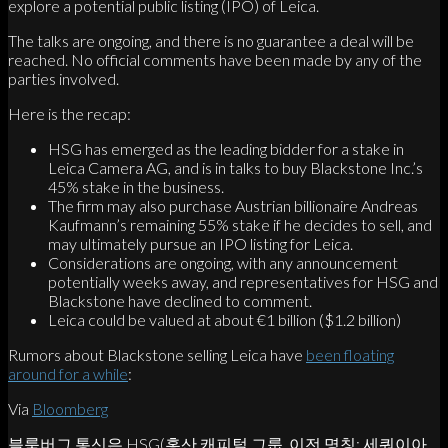
explore a potential public listing (IPO) of Leica.
The talks are ongoing, and there is no guarantee a deal will be
reached. No official comments have been made by any of the
parties involved.
Here is the recap:
HSG has emerged as the leading bidder for a stake in
Leica Camera AG, and is in talks to buy Blackstone Inc.’s
45% stake in the business.
The firm may also purchase Austrian billionaire Andreas
Kaufmann’s remaining 55% stake if he decides to sell, and
may ultimately pursue an IPO listing for Leica.
Considerations are ongoing, with any announcement
potentially weeks away, and representatives for HSG and
Blackstone have declined to comment.
Leica could be valued at about €1 billion ($1.2 billion)
Rumors about Blackstone selling Leica have
been floating
around for a while
:
Via
Bloomberg
블룸버그 통신은 HSG(홍산 캐피털 그룹, 이전 명칭: 세쿼이아