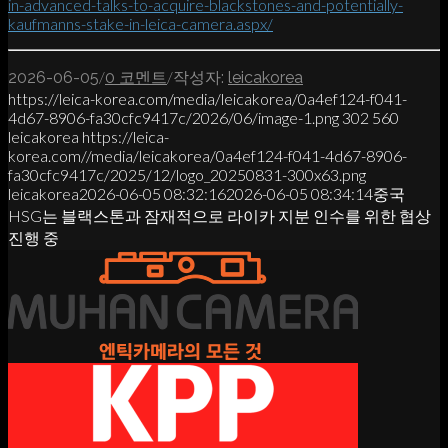
in-advanced-talks-to-acquire-blackstones-and-potentially-
kaufmanns-stake-in-leica-camera.aspx/
/
/
2026-06-05
0 코멘트
작성자:
leicakorea
https://leica-korea.com/media/leicakorea/0a4ef124-f041-
4d67-8906-fa30cfc9417c/2026/06/image-1.png
302
560
leicakorea
https://leica-
korea.com//media/leicakorea/0a4ef124-f041-4d67-8906-
fa30cfc9417c/2025/12/logo_20250831-300x63.png
leicakorea
2026-06-05 08:32:16
2026-06-05 08:34:14
중국
HSG는 블랙스톤과 잠재적으로 라이카 지분 인수를 위한 협상
진행 중