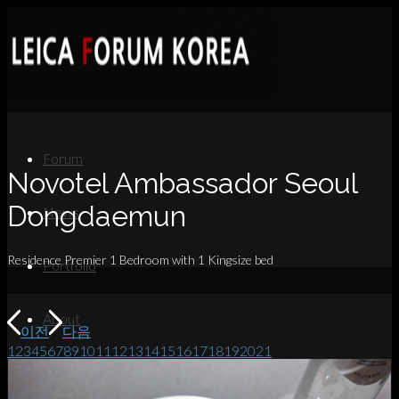
Forum
Novotel Ambassador Seoul
Dongdaemun
News
Residence Premier 1 Bedroom with 1 Kingsize bed
Portfolio
About
이전
다음
1
2
3
4
5
6
7
8
9
10
11
12
13
14
15
16
17
18
19
20
21
Contact