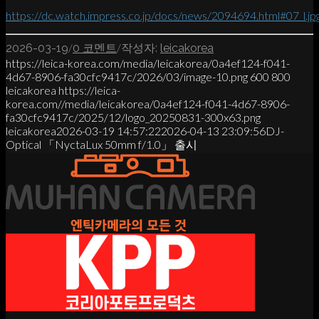
https://dc.watch.impress.co.jp/docs/news/2094694.html#07_l.jp
/
/
2026-03-19
0 코멘트
작성자:
leicakorea
https://leica-korea.com/media/leicakorea/0a4ef124-f041-
4d67-8906-fa30cfc9417c/2026/03/image-10.png
600
800
leicakorea
https://leica-
korea.com//media/leicakorea/0a4ef124-f041-4d67-8906-
fa30cfc9417c/2025/12/logo_20250831-300x63.png
leicakorea
2026-03-19 14:57:22
2026-04-13 23:09:56
DJ-
Optical 「NyctaLux 50mm f/1.0」 출시