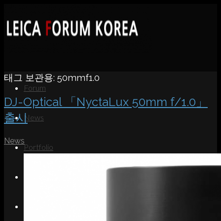
태그 보관용:
50mmf1.0
Forum
DJ-Optical 「NyctaLux 50mm f/1.0」
출시
News
News
Portfolio
About
Contact