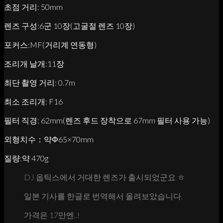
초점 거리: 50mm
렌즈 구성:6군 10장(고굴절 렌즈 10장)
포커스:MF(거리계 연동형)
조리개 날개:11장
최단 촬영 거리: 0.7m
최소 조리개: F16
필터 직경: 62mm(렌즈 후드 장착으로 67mm 필터 사용 가능)
외형치수：약Φ65×70mm
질량:약 470g
DJ 옵틱스에서 거대한 렌즈가 출시되었군요 ㅎ
일본 기사를 한글로 번역해서 올려보았습니다.
가격은 17만엔..!