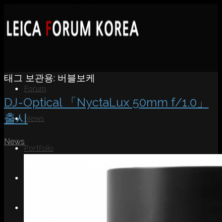
태그 보관용:
버블보케
Forum
DJ-Optical 「NyctaLux 50mm f/1.0」
출시
News
News
Portfolio
About
Contact