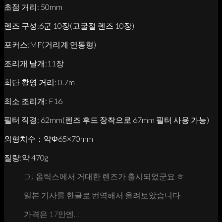
초점 거리: 50mm
렌즈 구성:6군 10장(고굴절 렌즈 10장)
포커스:MF(거리계 연동형)
조리개 날개:11장
최단 촬영 거리: 0.7m
최소 조리개: F16
필터 직경: 62mm(렌즈 후드 장착으로 67mm 필터 사용 가능)
외형치수：약Φ65×70mm
질량:약 470g
DJ 옵틱스에서 거대한 렌즈가 출시되었군요 ㅎ
일본 기사를 한글로 번역해서 올려보았습니다.
가격은 17만엔..!