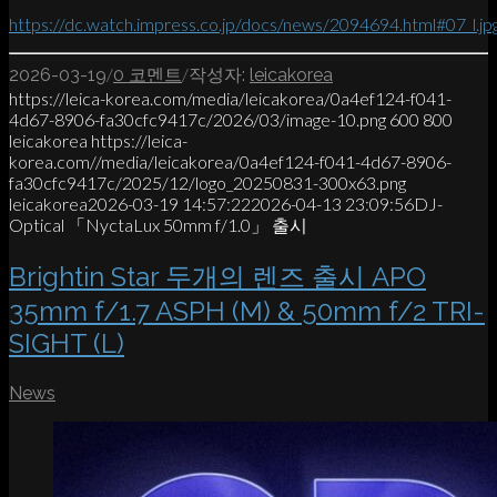
https://dc.watch.impress.co.jp/docs/news/2094694.html#07_l.jp
/
/
2026-03-19
0 코멘트
작성자:
leicakorea
https://leica-korea.com/media/leicakorea/0a4ef124-f041-
4d67-8906-fa30cfc9417c/2026/03/image-10.png
600
800
leicakorea
https://leica-
korea.com//media/leicakorea/0a4ef124-f041-4d67-8906-
fa30cfc9417c/2025/12/logo_20250831-300x63.png
leicakorea
2026-03-19 14:57:22
2026-04-13 23:09:56
DJ-
Optical 「NyctaLux 50mm f/1.0」 출시
Brightin Star 두개의 렌즈 출시 APO
35mm f/1.7 ASPH (M) & 50mm f/2 TRI-
SIGHT (L)
News