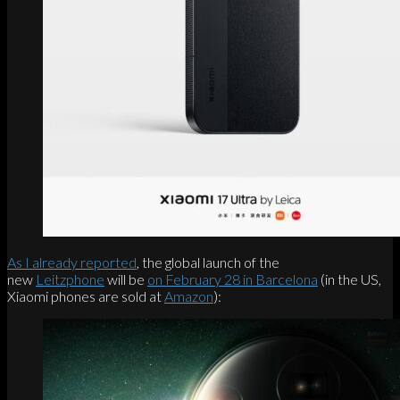
As I already reported
, the global launch of the
new
Leitzphone
will be
on February 28 in Barcelona
(in the US,
Xiaomi phones are sold at
Amazon
):