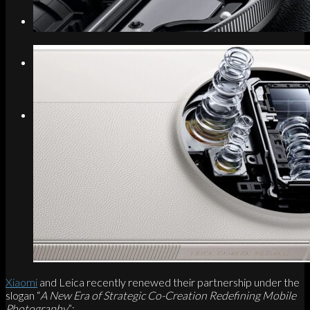
Search
Menu
Menu
Link to Instagram
Xiaomi
and Leica recently renewed their partnership under the
slogan “
A New Era of Strategic Co-Creation Redefining Mobile
Photography
”: