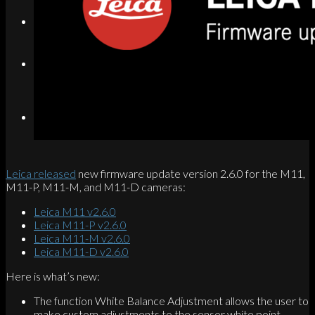
Search
Menu
Menu
Link to Instagram
Leica released
new firmware update version 2.6.0 for the M11,
M11-P, M11-M, and M11-D cameras:
Leica M11 v2.6.0
Leica M11-P v2.6.0
Leica M11-M v2.6.0
Leica M11-D v2.6.0
Here is what’s new:
The function White Balance Adjustment allows the user to
make custom adjustments to the sensor white point