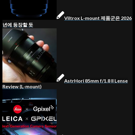
Viltrox L-mount 제품군은 2026
년에 등장할 듯
AstrHori 85mm f/1.8 II Lense
Review (L-mount)