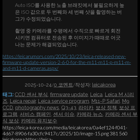
Auto ISO를 사용한 노출 브래킷에서 불필요하게 높
은 ISO 값으로 두 번째와 세 번째 샷을 촬영하는 버
그가 수정되었습니다.
촬영 중 카메라를 수평에서 수직으로 빠르게 회전
시키면 컴퓨터로 전송된 후 이미지가 때때로 어긋
나는 문제가 해결되었습니다.
https://leicarumors.com/2025/10/23/leica-released-new-
firmware-update-version-2-6-0-for-the-m11-m11-p-m11-m-
and-m11-d-cameras.aspx/
/
/
2025-10-24
0 코멘트
작성자:
leicakorea
태그:
CCD 센서 부식
,
firmware update
,
Leica
,
Leica M 시리
즈
,
Leica repair
,
Leica service program
,
M11-P Safari
,
M9
CCD
,
photography news
,
Q3-43
,
라이카
,
보상 정책
,
보상 프
로그램
,
서비스 캠페인
,
센서 이슈
,
카메라 뉴스
,
카메라 센서 부
식 보상
,
카메라 유지보수
https://leica-korea.com/media/leicakorea/0a4ef124-f041-
4d67-8906-fa30cfc9417c/2025/10/image-15.png
381
560
leicakorea
https://leica-