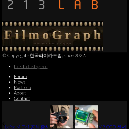
© Copyright - 한국라이카포럼, since 2022.
Link to Instagram
Forum
News
Portfolio
About
Contact
Leica M EV1 공식 출시
M9 CCD 센서